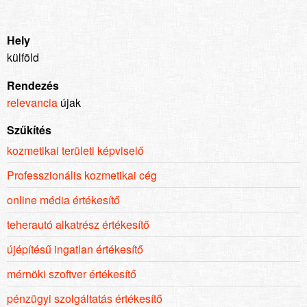
Hely
külföld
Rendezés
relevancia
újak
Szűkítés
kozmetikai területi képviselő
Professzionális kozmetikai cég
online média értékesítő
teherautó alkatrész értékesítő
újépítésű ingatlan értékesítő
mérnöki szoftver értékesítő
pénzügyi szolgáltatás értékesítő