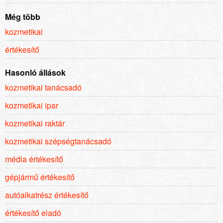
Még több
kozmetikai
értékesítő
Hasonló állások
kozmetikai tanácsadó
kozmetikai ipar
kozmetikai raktár
kozmetikai szépségtanácsadó
média értékesítő
gépjármű értékesítő
autóalkatrész értékesítő
értékesítő eladó