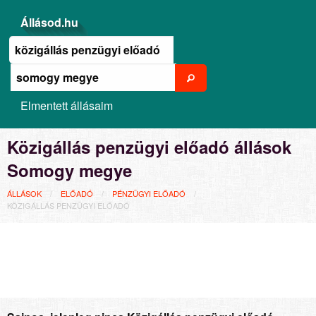
Állásod.hu
Elmentett állásaim
Közigállás penzügyi előadó állások
Somogy megye
ÁLLÁSOK
ELŐADÓ
PÉNZÜGYI ELŐADÓ
KÖZIGÁLLÁS PENZÜGYI ELŐADÓ