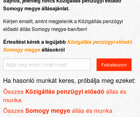
Sajnos, jelenleg nincs Közigállás penzügyi előadó
Somogy megye állásajánlat.
Kérjen emailt, amint megjelenik a Közigállás penzügyi
előadó állás Somogy megye-ban/ben!
Értesítést kérek a legújabb
Közigállás penzügyi előadó
Somogy megye
állásokról
Ha hasonló munkát keres, próbálja meg ezeket:
Összes
állás és
Közigállás penzügyi előadó
munka
Összes
állás és munka
Somogy megye