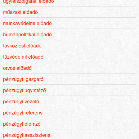
ügyfélszolgálati előadó
műszaki előadó
munkavédelmi előadó
humánpolitikai előadó
távközlési előadó
tűzvédelmi előadó
orvos előadó
pénzügyi igazgató
pénzügyi ügyintéző
pénzügyi vezető
pénzügyi referens
pénzügyi elemző
pénzügyi asszisztens