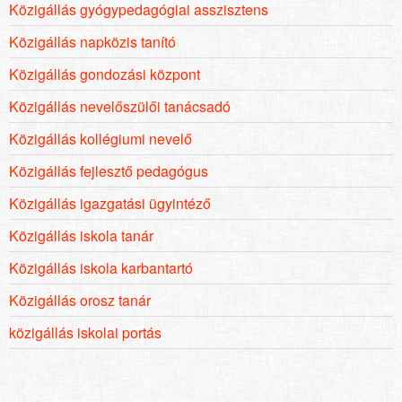
Közigállás gyógypedagógiai asszisztens
Közigállás napközis tanító
Közigállás gondozási központ
Közigállás nevelőszülői tanácsadó
Közigállás kollégiumi nevelő
Közigállás fejlesztő pedagógus
Közigállás igazgatási ügyintéző
Közigállás iskola tanár
Közigállás iskola karbantartó
Közigállás orosz tanár
közigállás iskolai portás