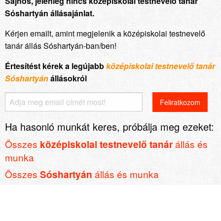
Sajnos, jelenleg nincs középiskolai testnevelő tanár
Sóshartyán állásajánlat.
Kérjen emailt, amint megjelenik a középiskolai testnevelő
tanár állás Sóshartyán-ban/ben!
Értesítést kérek a legújabb
középiskolai testnevelő tanár
Sóshartyán
állásokról
Ha hasonló munkát keres, próbálja meg ezeket:
Összes
állás és
középiskolai testnevelő tanár
munka
Összes
állás és munka
Sóshartyán