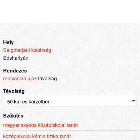
Hely
Salgótarjáni kistérség
Sóshartyán
Rendezés
relevancia
újak
távolság
Távolság
Szűkítés
magyar szakos középiskolai tanár
középiskolai kémia fizika tanár