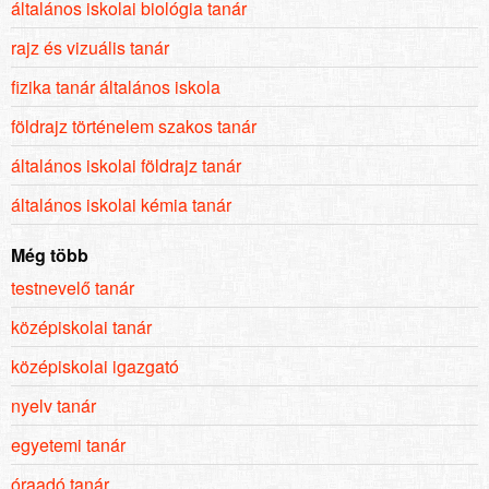
általános iskolai biológia tanár
rajz és vizuális tanár
fizika tanár általános iskola
földrajz történelem szakos tanár
általános iskolai földrajz tanár
általános iskolai kémia tanár
Még több
testnevelő tanár
középiskolai tanár
középiskolai igazgató
nyelv tanár
egyetemi tanár
óraadó tanár