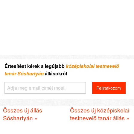
Értesítést kérek a legújabb
középiskolai testnevelő
tanár Sóshartyán
állásokról
Összes új állás
Összes új középiskolai
Sóshartyán »
testnevelő tanár állás »