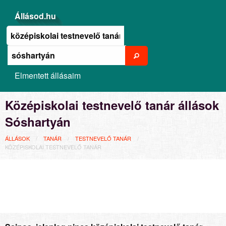
Állásod.hu
Elmentett állásaim
Középiskolai testnevelő tanár állások
Sóshartyán
ÁLLÁSOK
TANÁR
TESTNEVELŐ TANÁR
KÖZÉPISKOLAI TESTNEVELŐ TANÁR