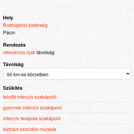
Hely
Bodrogközi kistérség
Pácin
Rendezés
relevancia
újak
távolság
Távolság
Szűkítés
felnőtt intenzív szakápoló
gyermek intenzív szakápoló
intenzív terápiás szakápoló
kórházi szociális munkás