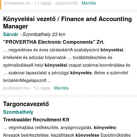
profession.hu - 11 napja - szponzorált -
Mentés
Könyvelési vezető / Finance and Accounting
Manager
Sárvár
- Szombathely 23 km
"PROVERTHA Electronic Components" Zrt.
… negyedéves és éves zárásokértA szabályszerű
könyvelési
,
értékelési és adózási folyamatok … továbbfejlesztése és
optimalizálásaA helyi
könyvelési
csapat szakmai koordinálása és
… szakmai tapasztalat a pénzügyi
könyvelés
, illetve a számvitel
területénMegalapozott …
profession.hu - 13 napja -
Mentés
Targoncavezető
Szombathely
Trenkwalder Recruitment Kft
… végrehajtása (előkészítés, anyagmozgatás,
könyvelés
)
Anyagok beérkeztetése, kiszállítások
könyvelése
Együttműködés