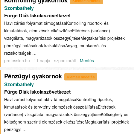
Kiemelt hirdetés
Szombathely
Fürge Diák Iskolaszövetkezet
Havi zárási folyamat támogatásaKontrolling riportok- és
kimutatások, elemzések elkészítéseEltérések (variance)
vizsgálata, magyarázatok összegyűjtéseMegtakarítási projektek
pénzügyi hatásainak kalkulálásaAnyag, munkaerő- és
rezsiköltségek …
profession.hu - 11 napja - szponzorált -
Mentés
Pénzügyi gyakornok
Kiemelt hirdetés
Szombathely
Fürge Diák Iskolaszövetkezet
Havi zárási folyamat aktív támogatásaKontrolling riportok,
kimutatások és terv-tény elemzések összeállításaEltérések
(variance) vizsgálata, magyarázatok összegyűjtéseKöltséghely és
költségnem szerinti elemzések elkészítéseMegtakarítási projektek
pénzügyi …