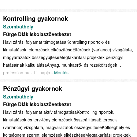
Kontrolling gyakornok
Szombathely
Fürge Diák Iskolaszövetkezet
Havi zárási folyamat támogatásaKontrolling riportok- és
kimutatások, elemzések elkészítéseEltérések (variance) vizsgálata,
magyarázatok összegyűjtéseMegtakarítási projektek pénzügyi
hatásainak kalkulálásaAnyag, munkaerő- és rezsiköltségek …
profession.hu - 11 napja -
Mentés
Pénzügyi gyakornok
Szombathely
Fürge Diák Iskolaszövetkezet
Havi zárási folyamat aktív támogatásaKontrolling riportok,
kimutatások és terv-tény elemzések összeállításaEltérések
(variance) vizsgálata, magyarázatok összegyűjtéseKöltséghely és
költségnem szerinti elemzések elkészítéseMegtakarítási projektek