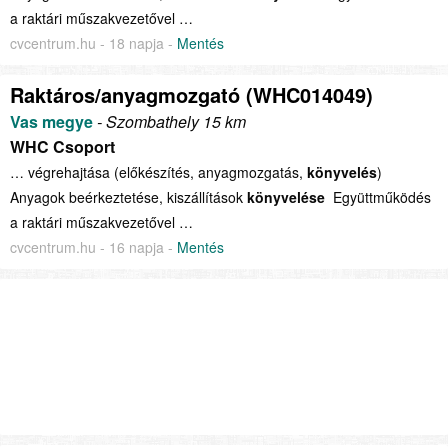
a raktári műszakvezetővel …
cvcentrum.hu - 18 napja -
Mentés
Raktáros/anyagmozgató (WHC014049)
Vas megye
- Szombathely 15 km
WHC Csoport
… végrehajtása (előkészítés, anyagmozgatás,
könyvelés
)
Anyagok beérkeztetése, kiszállítások
könyvelése
Együttműködés
a raktári műszakvezetővel …
cvcentrum.hu - 16 napja -
Mentés