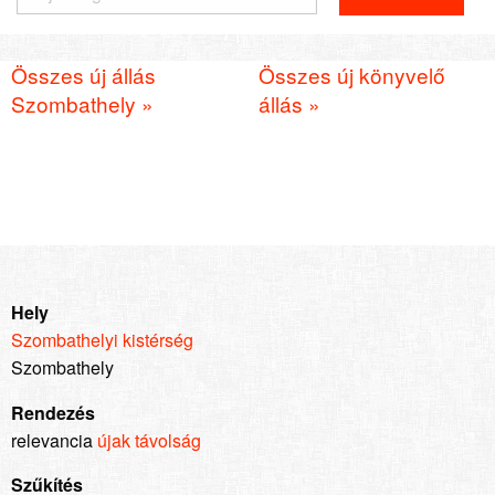
Összes új állás
Összes új könyvelő
Szombathely »
állás »
Hely
Szombathelyi kistérség
Szombathely
Rendezés
relevancia
újak
távolság
Szűkítés