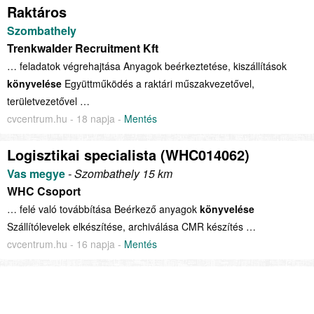
Raktáros
Szombathely
Trenkwalder Recruitment Kft
… feladatok végrehajtása Anyagok beérkeztetése, kiszállítások
könyvelése
Együttműködés a raktári műszakvezetővel,
területvezetővel …
cvcentrum.hu - 18 napja -
Mentés
Logisztikai specialista (WHC014062)
Vas megye
- Szombathely 15 km
WHC Csoport
… felé való továbbítása Beérkező anyagok
könyvelése
Szállítólevelek elkészítése, archiválása CMR készítés …
cvcentrum.hu - 16 napja -
Mentés