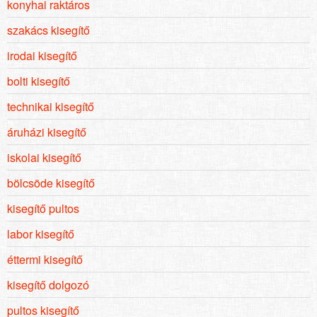
konyhai raktáros
szakács kisegítő
irodai kisegítő
bolti kisegítő
technikai kisegítő
áruházi kisegítő
iskolai kisegítő
bölcsöde kisegítő
kisegítő pultos
labor kisegítő
éttermi kisegítő
kisegítő dolgozó
pultos kisegítő