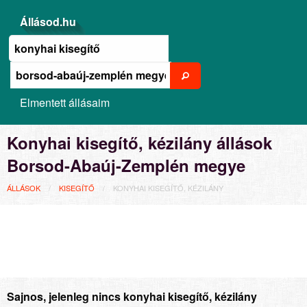
Állásod.hu
Elmentett állásaim
Konyhai kisegítő, kézilány állások
Borsod-Abaúj-Zemplén megye
ÁLLÁSOK
KISEGÍTŐ
KONYHAI KISEGÍTŐ, KÉZILÁNY
Sajnos, jelenleg nincs konyhai kisegítő, kézilány