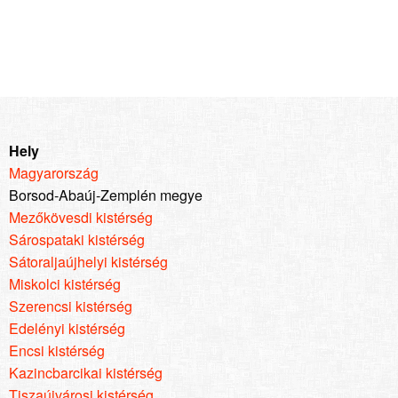
Hely
Magyarország
Borsod-Abaúj-Zemplén megye
Mezőkövesdi kistérség
Sárospataki kistérség
Sátoraljaújhelyi kistérség
Miskolci kistérség
Szerencsi kistérség
Edelényi kistérség
Encsi kistérség
Kazincbarcikai kistérség
Tiszaújvárosi kistérség