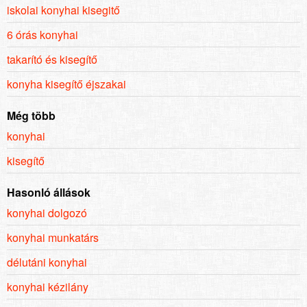
iskolai konyhai kisegitő
6 órás konyhai
takarító és kisegítő
konyha kisegítő éjszakai
Még több
konyhai
kisegítő
Hasonló állások
konyhai dolgozó
konyhai munkatárs
délutáni konyhai
konyhai kézilány