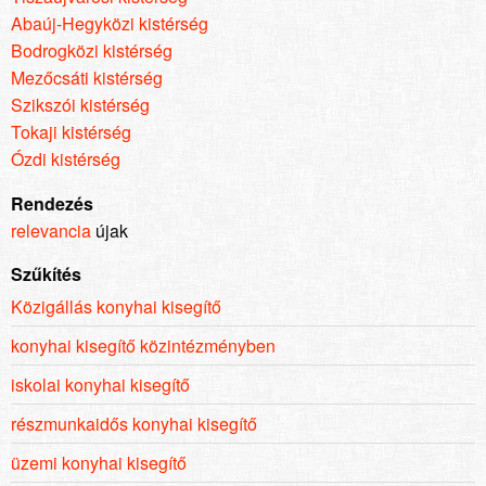
Abaúj-Hegyközi kistérség
Bodrogközi kistérség
Mezőcsáti kistérség
Szikszói kistérség
Tokaji kistérség
Ózdi kistérség
Rendezés
relevancia
újak
Szűkítés
Közigállás konyhai kisegítő
konyhai kisegítő közintézményben
iskolai konyhai kisegítő
részmunkaidős konyhai kisegítő
üzemi konyhai kisegítő