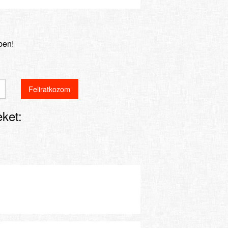
ben!
ket: