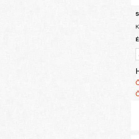
S
K
É