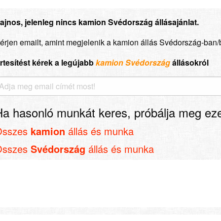
ajnos, jelenleg nincs kamion Svédország állásajánlat.
érjen emailt, amint megjelenik a kamion állás Svédország-ban/
rtesítést kérek a legújabb
kamion Svédország
állásokról
Ha hasonló munkát keres, próbálja meg eze
Összes
kamion
állás és munka
Összes
Svédország
állás és munka