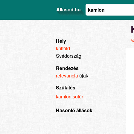
Állásod.hu
Hely
Á
külföld
Svédország
Rendezés
relevancia
újak
Szűkítés
kamion sofőr
Hasonló állások