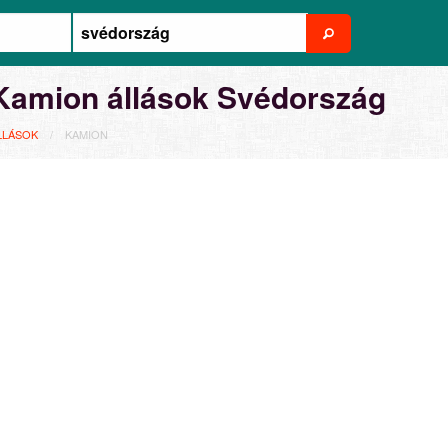
Kamion állások Svédország
LLÁSOK
KAMION