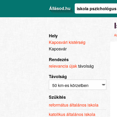
Állásod.hu
Hely
Á
Kaposvári kistérség
Kaposvár
Rendezés
relevancia
újak
távolság
Távolság
Szűkítés
református általános iskola
katolikus általános iskola