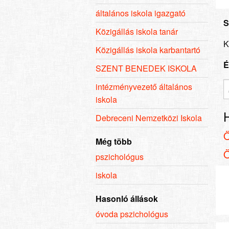
általános iskola igazgató
S
Közigállás iskola tanár
K
Közigállás iskola karbantartó
É
SZENT BENEDEK ISKOLA
intézményvezető általános
iskola
Debreceni Nemzetközi Iskola
Még több
pszichológus
iskola
Hasonló állások
óvoda pszichológus