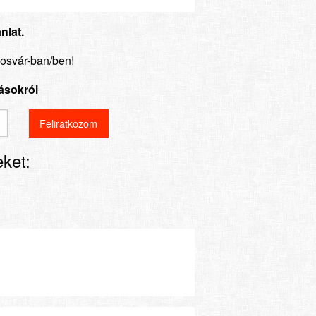
nlat.
posvár-ban/ben!
lásokról
ket: