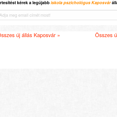
rtesítést kérek a legújabb
iskola pszichológus Kaposvár
ál
sszes új állás Kaposvár »
Összes új