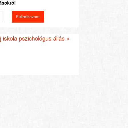
lásokról
 iskola pszichológus állás »