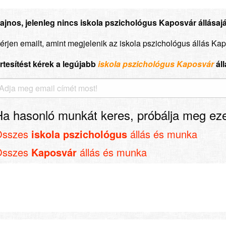
ajnos, jelenleg nincs iskola pszichológus Kaposvár állásajá
érjen emailt, amint megjelenik az iskola pszichológus állás Ka
rtesítést kérek a legújabb
iskola pszichológus Kaposvár
ál
Ha hasonló munkát keres, próbálja meg eze
Összes
iskola pszichológus
állás és munka
Összes
Kaposvár
állás és munka