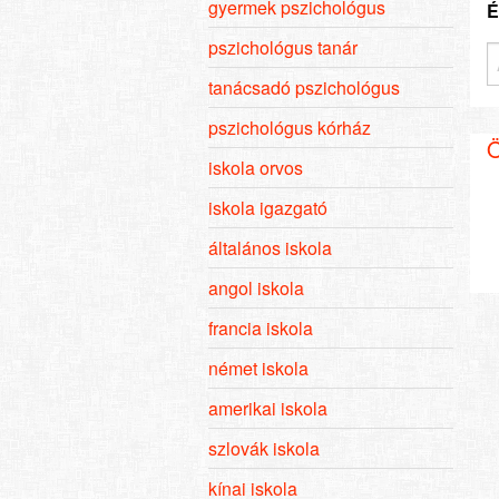
gyermek pszichológus
É
pszichológus tanár
tanácsadó pszichológus
pszichológus kórház
Ö
iskola orvos
iskola igazgató
általános iskola
angol iskola
francia iskola
német iskola
amerikai iskola
szlovák iskola
kínai iskola