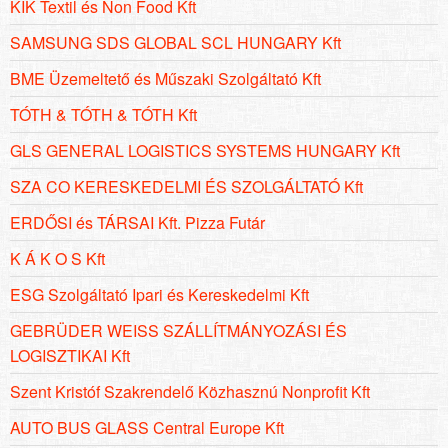
KIK Textil és Non Food Kft
SAMSUNG SDS GLOBAL SCL HUNGARY Kft
BME Üzemeltető és Műszaki Szolgáltató Kft
TÓTH & TÓTH & TÓTH Kft
GLS GENERAL LOGISTICS SYSTEMS HUNGARY Kft
SZA CO KERESKEDELMI ÉS SZOLGÁLTATÓ Kft
ERDŐSI és TÁRSAI Kft. Pizza Futár
K Á K O S Kft
ESG Szolgáltató Ipari és Kereskedelmi Kft
GEBRÜDER WEISS SZÁLLÍTMÁNYOZÁSI ÉS
LOGISZTIKAI Kft
Szent Kristóf Szakrendelő Közhasznú Nonprofit Kft
AUTO BUS GLASS Central Europe Kft