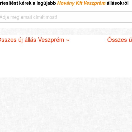
rtesítést kérek a legújabb
Hovány Kft Veszprém
állásokról
sszes új állás Veszprém »
Összes új