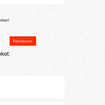
n/ben!
ket: