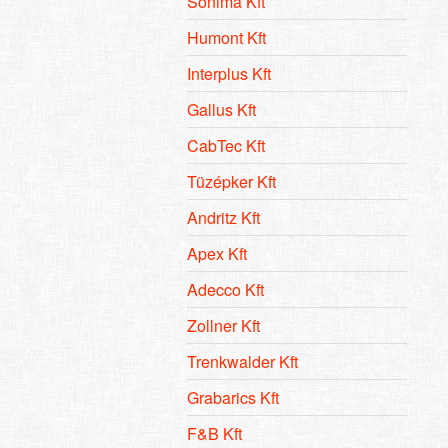
Sonima Kft
Humont Kft
Interplus Kft
Gallus Kft
CabTec Kft
Tüzépker Kft
Andritz Kft
Apex Kft
Adecco Kft
Zollner Kft
Trenkwalder Kft
Grabarics Kft
F&B Kft