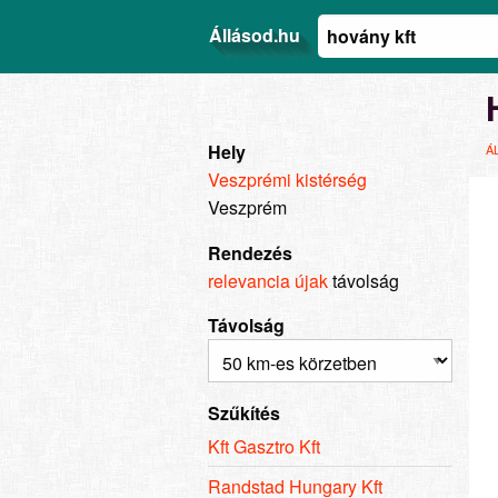
Állásod.hu
Hely
Á
Veszprémi kistérség
Veszprém
Rendezés
relevancia
újak
távolság
Távolság
Szűkítés
Kft Gasztro Kft
Randstad Hungary Kft