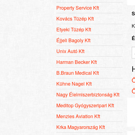
Property Service Kft
S
Kovács Tüzép Kft
K
Etyeki Tüzép Kft
É
Éjjeli Bagoly Kft
Unix Autó Kft
Harman Becker Kft
B.Braun Medical Kft
Kühne Nagel Kft
Nagy Élelmiszerbiztonság Kft
Meditop Gyógyszeripari Kft
Menzies Aviation Kft
Krka Magyarország Kft