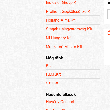
Indicator Group Kft
É
Profirent Gépkölcsönző Kft
Holland Alma Kft
Starjobs Magyarország Kft
Ö
NI Hungary Kft
Munkaerő Mester Kft
Még több
Kft
F.M.F.Kft
Sz.I.Kft
Hasonló állások
Hovány Csoport