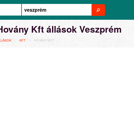
Hovány Kft állások Veszprém
LLÁSOK
KFT
HOVÁNY KFT