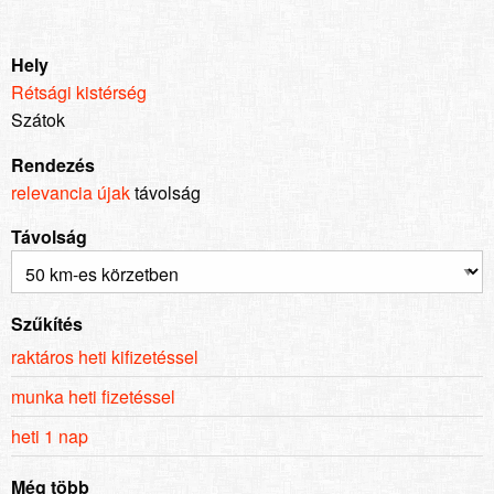
Hely
Rétsági kistérség
Szátok
Rendezés
relevancia
újak
távolság
Távolság
Szűkítés
raktáros heti kifizetéssel
munka heti fizetéssel
heti 1 nap
Még több