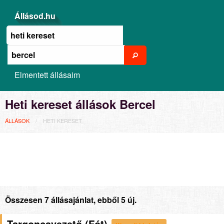
Állásod.hu
Elmentett állásaim
Heti kereset állások Bercel
ÁLLÁSOK
HETI KERESET
Összesen 7 állásajánlat, ebből 5 új.
Targoncavezető (Fót)