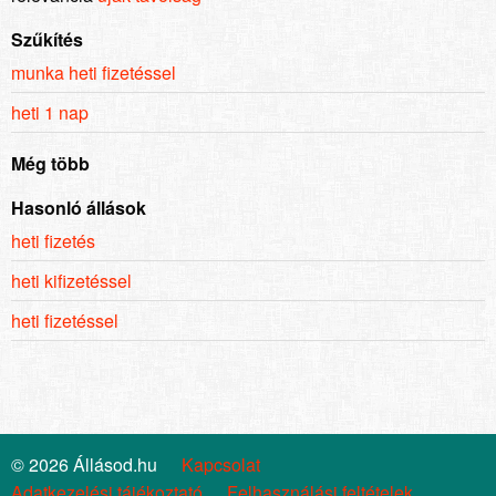
Szűkítés
munka heti fizetéssel
heti 1 nap
Még több
Hasonló állások
heti fizetés
heti kifizetéssel
heti fizetéssel
© 2026 Állásod.hu
Kapcsolat
Adatkezelési tájékoztató
Felhasználási feltételek