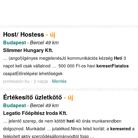
Host/ Hostess
- új
Budapest
- Bercel 49 km
Slimmer Hungary Kft.
… (angol)Igényes megjelenésJó kommunikációs kézség
Heti
3
napot kell csak vállalnod … 500 000 Ft-os havi
keresetFiatalos
csapatElőrelépési lehetőségek
profession.hu - 2 napja -
Mentés
Értékesítő üzletkötő
- új
Budapest
- Bercel 49 km
Legatio Főépítész Iroda Kft.
… jelentő szerep, de nem kötött
heti
40 órás munkarendben
dolgoznod. Munkádat … jutalékod.Nincs felső korlát: a
kereseted
a
felépített aktív szerződésállományodtól függ …