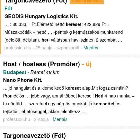
Kiemelt hirdetés
Fót
GEODIS Hungary Logistics Kft.
… : 80.333, - Ft.Elérhető nettó
kereset
: 422.829 Ft +
Műszakpótlék + nettó … -péntekig kétműszakos munkarend
(délelőtt, délután),
heti
váltásban havi szinten 2 szombat …
profession.hu - 25 napja - szponzorált -
Mentés
Host / hostess (Promóter)
- új
Budapest
- Bercel 49 km
Nano Phone Kft.
… jó hangulat és a kiemelkedő
kereset
alap.Mit fogsz csinálni?
Promóciós … jobb vagy, annál többet keresel!
Heti
4 nap munka –
te döntöd … szeretnél egy pörgős munkát, jó
keresettel
és
fejlődési lehetőséggel, akkor jelentkezz …
profession.hu - 2 napja -
Mentés
Targoncavezető (Fót)