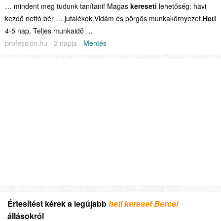
… mindent meg tudunk tanítani! Magas
kereseti
lehetőség: havi
kezdő nettó bér … jutalékok.Vidám és pörgős munkakörnyezet.
Heti
4-5 nap. Teljes munkaidő …
profession.hu - 2 napja -
Mentés
Értesítést kérek a legújabb
heti kereset Bercel
állásokról