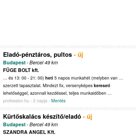
Eladó-pénztáros, pultos
- új
Budapest
- Bercel 49 km
FÜGE BOLT kft.
… és 13: 00 - 21: 00)
heti
5 napos munkahét (melyben van …
szerzett tapasztalat. Mindezt fix, versenyképes
kereseti
lehetőséggel, azonnali kezdéssel, teljes munkaidőben …
profession.hu - 2 napja -
Mentés
Kürtőskalács készítő/eladó
- új
Budapest
- Bercel 49 km
SZANDRA ANGEL Kft.