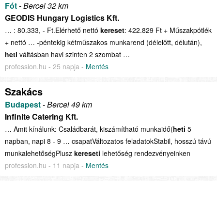
Fót
- Bercel 32 km
GEODIS Hungary Logistics Kft.
… : 80.333, - Ft.Elérhető nettó
kereset
: 422.829 Ft + Műszakpótlék
+ nettó … -péntekig kétműszakos munkarend (délelőtt, délután),
heti
váltásban havi szinten 2 szombat …
profession.hu - 25 napja -
Mentés
Szakács
Budapest
- Bercel 49 km
Infinite Catering Kft.
… Amit kínálunk: Családbarát, kiszámítható munkaidő(
heti
5
napban, napi 8 - 9 … csapatVáltozatos feladatokStabil, hosszú távú
munkalehetőségPlusz
kereseti
lehetőség rendezvényeinken
profession.hu - 11 napja -
Mentés