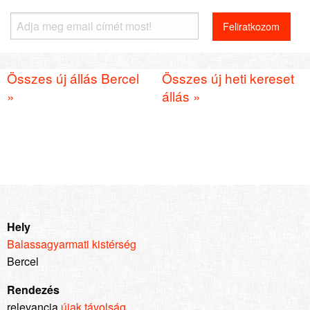
Összes új állás Bercel
Összes új heti kereset
»
állás »
Hely
Balassagyarmati kistérség
Bercel
Rendezés
relevancia
újak
távolság