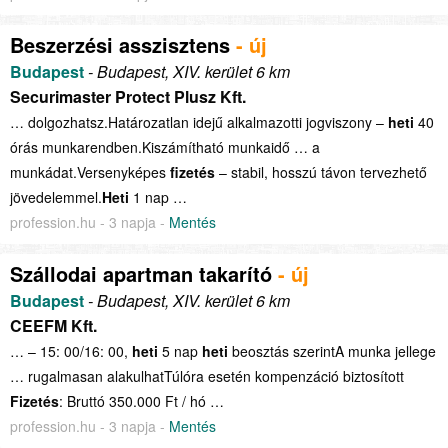
Beszerzési asszisztens
- új
Budapest
- Budapest, XIV. kerület 6 km
Securimaster Protect Plusz Kft.
… dolgozhatsz.Határozatlan idejű alkalmazotti jogviszony –
heti
40
órás munkarendben.Kiszámítható munkaidő … a
munkádat.Versenyképes
fizetés
– stabil, hosszú távon tervezhető
jövedelemmel.
Heti
1 nap …
profession.hu - 3 napja -
Mentés
Szállodai apartman takarító
- új
Budapest
- Budapest, XIV. kerület 6 km
CEEFM Kft.
… – 15: 00/16: 00,
heti
5 nap
heti
beosztás szerintA munka jellege
… rugalmasan alakulhatTúlóra esetén kompenzáció biztosított
Fizetés
: Bruttó 350.000 Ft / hó …
profession.hu - 3 napja -
Mentés