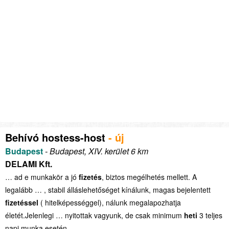
Behívó hostess-host
- új
Budapest
- Budapest, XIV. kerület 6 km
DELAMI Kft.
… ad e munkakör a jó
fizetés
, biztos megélhetés mellett. A
legalább … , stabil álláslehetőséget kínálunk, magas bejelentett
fizetéssel
( hitelképességgel), nálunk megalapozhatja
életét.Jelenlegi … nyitottak vagyunk, de csak minimum
heti
3 teljes
napi munka esetén …