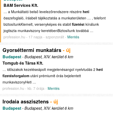
BAM Services Kft.
… a Munkáltató belső levelezőrendszere részére
heti
összefoglaló, írásbeli tájékoztatás a munkaterületen … , telefont
biztosítunkKiemelt, versenyképes és stabil
fizetést
kínálunk
jogtiszta munkaviszony keretébenBiztosítunk továbbá …
profession.hu - 17 napja - szponzorált -
Mentés
Gyorséttermi munkatárs
- új
Budapest
- Budapest, XIV. kerület 6 km
Tomgub és Társa Kft.
… időszakok kezeléseápolt megjelenésangol nyelvtudás 2
heti
fizetésforgalom
utáni prémium8 órás bejelentett
munkaviszonyHeti …
profession.hu - kb. 7 órája -
Mentés
Irodaia asszisztens
- új
Budapest
- Budapest, XIV. kerület 6 km