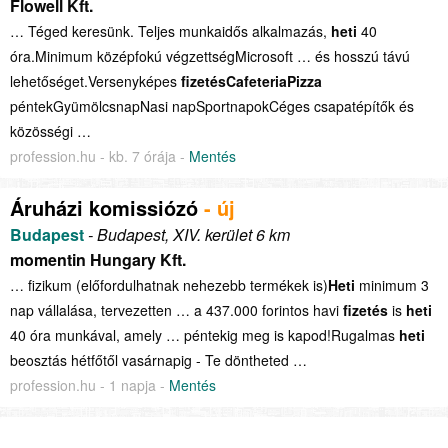
Flowell Kft.
… Téged keresünk. Teljes munkaidős alkalmazás,
heti
40
óra.Minimum középfokú végzettségMicrosoft … és hosszú távú
lehetőséget.Versenyképes
fizetésCafeteriaPizza
péntekGyümölcsnapNasi napSportnapokCéges csapatépítők és
közösségi …
profession.hu - kb. 7 órája -
Mentés
Áruházi komissiózó
- új
Budapest
- Budapest, XIV. kerület 6 km
momentin Hungary Kft.
… fizikum (előfordulhatnak nehezebb termékek is)
Heti
minimum 3
nap vállalása, tervezetten … a 437.000 forintos havi
fizetés
is
heti
40 óra munkával, amely … péntekig meg is kapod!Rugalmas
heti
beosztás hétfőtől vasárnapig - Te döntheted …
profession.hu - 1 napja -
Mentés