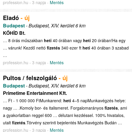
profession.hu - 3 napja -
Mentés
Eladó
- új
Budapest
- Budapest, XIV. kerület 6 km
KŐHÍD Bt.
… 8 órás műszakban
heti
40 órában vagy
heti
20 órában!Ha egy
… várunk! Kezdő nettó
fizetés
340 ezer ft
heti
40 órában 3 szabad
…
profession.hu - 3 napja -
Mentés
Pultos / felszolgáló
- új
Budapest
- Budapest, XIV. kerület 6 km
Primetime Entertainment Kft.
… Ft - 1 000 000 FtMunkarend:
heti
4–5 napMunkavégzés helye:
nagy … .Komoly bor- és italismeret. Forgalomarányos
fizetés
, ami
a gyakorlatban reggel 600 … délutani kezdéssel. 100% hivatalos,
utalt
fizetés
.Törvény szerinti bejelentés Munkavégzés Budán …
profession.hu - 3 napja -
Mentés