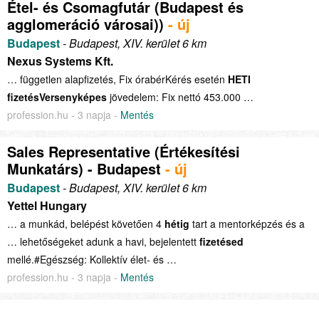
Étel- és Csomagfutár (Budapest és
agglomeráció városai))
- új
Budapest
- Budapest, XIV. kerület 6 km
Nexus Systems Kft.
… független alapfizetés, Fix órabérKérés esetén
HETI
fizetésVersenyképes
jövedelem: Fix nettó 453.000 …
profession.hu - 3 napja -
Mentés
Sales Representative (Értékesítési
Munkatárs) - Budapest
- új
Budapest
- Budapest, XIV. kerület 6 km
Yettel Hungary
… a munkád, belépést követően 4
hétig
tart a mentorképzés és a
… lehetőségeket adunk a havi, bejelentett
fizetésed
mellé.#Egészség: Kollektív élet- és …
profession.hu - 3 napja -
Mentés