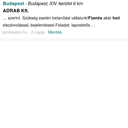
Budapest
- Budapest, XIV. kerület 6 km
ADRAB Kft.
… szerint. Szükség esetén betanítást vállalunk!
Fizetés
akár
heti
elszámolással, bejelentéssel.Feladat: lapostetős …
profession.hu - 2 napja -
Mentés