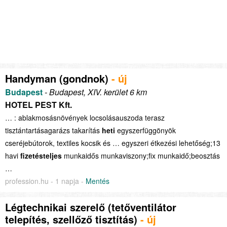
Handyman (gondnok)
- új
Budapest
- Budapest, XIV. kerület 6 km
HOTEL PEST Kft.
… : ablakmosásnövények locsolásauszoda terasz
tisztántartásagarázs takarítás
heti
egyszerfüggönyök
cseréjebútorok, textiles kocsik és … egyszeri étkezési lehetőség;13
havi
fizetésteljes
munkaidős munkaviszony;fix munkaidő;beosztás
…
profession.hu - 1 napja -
Mentés
Légtechnikai szerelő (tetőventilátor
telepítés, szellőző tisztítás)
- új