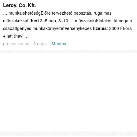
Leroy. Co. Kft.
… munkalehetőségElőre tervezhető beosztás, rugalmas
műszakokkal (
heti
3–5 nap, 8–10 … műszakok)Fiatalos, támogató
csapatIgényes munkakörnyezetVersenyképes
fizetés
: 2300 Ft/óra
+ jatt (havi …
profession.hu - 3 napja -
Mentés