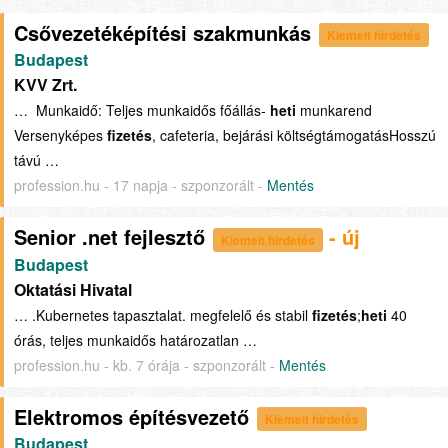
Csővezetéképítési szakmunkás
Kiemelt hirdetés
Budapest
KVV Zrt.
… Munkaidő: Teljes munkaidős főállás-
heti
munkarend
Versenyképes
fizetés
, cafeteria, bejárási költségtámogatásHosszú
távú …
profession.hu - 17 napja - szponzorált -
Mentés
Senior .net fejlesztő
- új
Kiemelt hirdetés
Budapest
Oktatási Hivatal
… .Kubernetes tapasztalat. megfelelő és stabil
fizetés
;
heti
40
órás, teljes munkaidős határozatlan …
profession.hu - kb. 7 órája - szponzorált -
Mentés
Elektromos építésvezető
Kiemelt hirdetés
Budapest