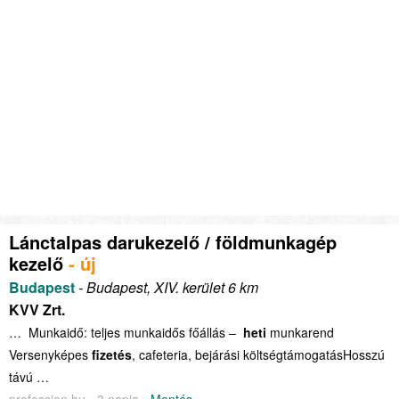
Lánctalpas darukezelő / földmunkagép
kezelő
- új
Budapest
- Budapest, XIV. kerület 6 km
KVV Zrt.
… Munkaidő: teljes munkaidős főállás –
heti
munkarend
Versenyképes
fizetés
, cafeteria, bejárási költségtámogatásHosszú
távú …