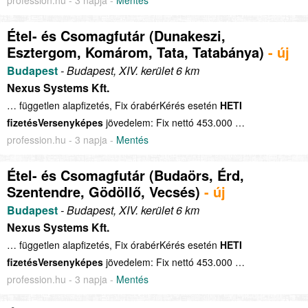
profession.hu - 3 napja -
Mentés
Étel- és Csomagfutár (Dunakeszi,
Esztergom, Komárom, Tata, Tatabánya)
- új
Budapest
- Budapest, XIV. kerület 6 km
Nexus Systems Kft.
… független alapfizetés, Fix órabérKérés esetén
HETI
fizetésVersenyképes
jövedelem: Fix nettó 453.000 …
profession.hu - 3 napja -
Mentés
Étel- és Csomagfutár (Budaörs, Érd,
Szentendre, Gödöllő, Vecsés)
- új
Budapest
- Budapest, XIV. kerület 6 km
Nexus Systems Kft.
… független alapfizetés, Fix órabérKérés esetén
HETI
fizetésVersenyképes
jövedelem: Fix nettó 453.000 …
profession.hu - 3 napja -
Mentés