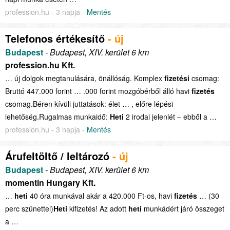
profession.hu - 3 napja -
Mentés
Telefonos értékesítő
- új
Budapest
- Budapest, XIV. kerület 6 km
profession.hu Kft.
… új dolgok megtanulására, önállóság. Komplex
fizetési
csomag:
Bruttó 447.000 forint … .000 forint mozgóbérből álló havi
fizetés
csomag.Béren kívüli juttatások: élet … , előre lépési
lehetőség.Rugalmas munkaidő:
Heti
2 irodai jelenlét – ebből a …
profession.hu - 3 napja -
Mentés
Árufeltöltő / leltározó
- új
Budapest
- Budapest, XIV. kerület 6 km
momentin Hungary Kft.
…
heti
40 óra munkával akár a 420.000 Ft-os, havi
fizetés
… (30
perc szünettel)
Heti
kifizetés! Az adott
heti
munkádért járó összeget
a …