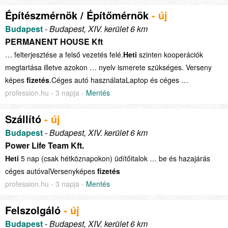
Építészmérnök / Építőmérnök
- új
Budapest
- Budapest, XIV. kerület 6 km
PERMANENT HOUSE Kft
… felterjesztése a felső vezetés felé.
Heti
szinten kooperációk
megtartása illetve azokon … nyelv ismerete szükséges. Verseny
képes
fizetés
.Céges autó használataLaptop és céges …
profession.hu - 3 napja -
Mentés
Szállító
- új
Budapest
- Budapest, XIV. kerület 6 km
Power Life Team Kft.
Heti
5 nap (csak hétköznapokon) üdítőitalok … be és hazajárás
céges autóvalVersenyképes
fizetés
profession.hu - 3 napja -
Mentés
Felszolgáló
- új
Budapest
- Budapest, XIV. kerület 6 km