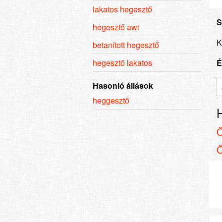
lakatos hegesztő
S
hegesztő awi
K
betanított hegesztő
hegesztő lakatos
É
Hasonló állások
heggesztő