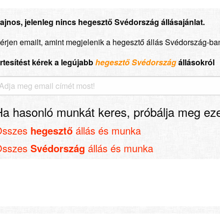
ajnos, jelenleg nincs hegesztő Svédország állásajánlat.
érjen emailt, amint megjelenik a hegesztő állás Svédország-ba
rtesítést kérek a legújabb
hegesztő Svédország
állásokról
Ha hasonló munkát keres, próbálja meg eze
Összes
hegesztő
állás és munka
Összes
Svédország
állás és munka