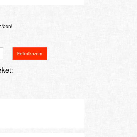
n/ben!
ket: