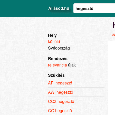
Állásod.hu
Hely
Á
külföld
Svédország
Rendezés
relevancia
újak
Szűkítés
AFI hegesztő
AWI hegesztő
CO2 hegesztő
CO hegesztő