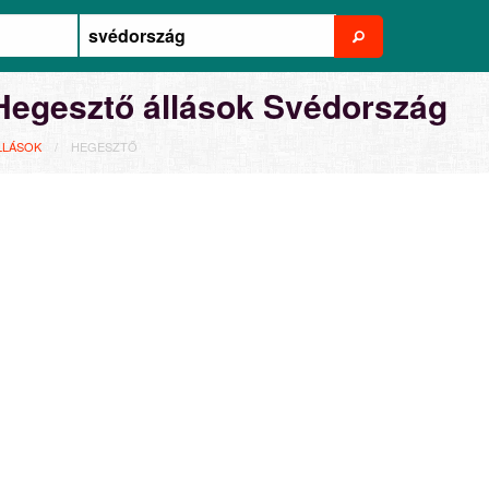
Hegesztő állások Svédország
LLÁSOK
HEGESZTŐ