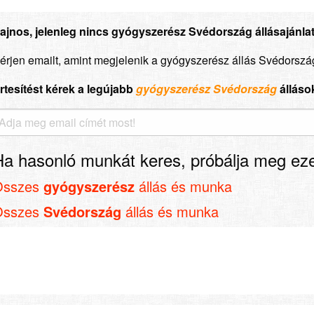
ajnos, jelenleg nincs gyógyszerész Svédország állásajánlat
érjen emailt, amint megjelenik a gyógyszerész állás Svédorszá
rtesítést kérek a legújabb
gyógyszerész Svédország
álláso
Ha hasonló munkát keres, próbálja meg eze
Összes
gyógyszerész
állás és munka
Összes
Svédország
állás és munka