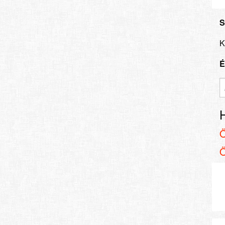
S
K
É