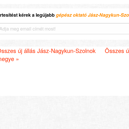
rtesítést kérek a legújabb
gépész oktató Jász-Nagykun-Sz
sszes új állás Jász-Nagykun-Szolnok
Összes új
egye »