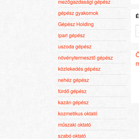
mezőgazdasági gépész
gépész gyakornok
É
Gépész Holding
ipari gépész
uszoda gépész
Ö
növénytermesztő gépész
m
közlekedés gépész
nehéz gépész
fürdő gépész
kazán gépész
kozmetikus oktató
műszaki oktató
szabó oktató