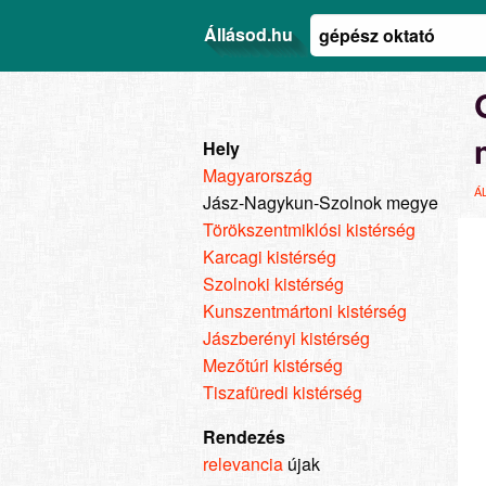
Állásod.hu
Hely
Magyarország
Á
Jász-Nagykun-Szolnok megye
Törökszentmiklósi kistérség
Karcagi kistérség
Szolnoki kistérség
Kunszentmártoni kistérség
Jászberényi kistérség
Mezőtúri kistérség
Tiszafüredi kistérség
Rendezés
relevancia
újak