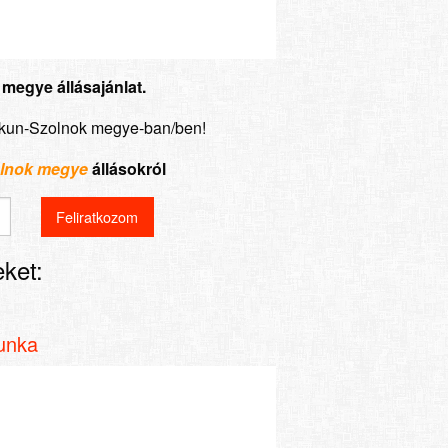
megye állásajánlat.
gykun-Szolnok megye-ban/ben!
olnok megye
állásokról
ket:
unka