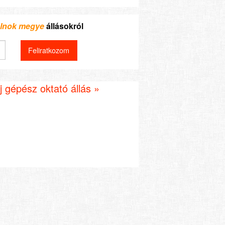
olnok megye
állásokról
 gépész oktató állás »