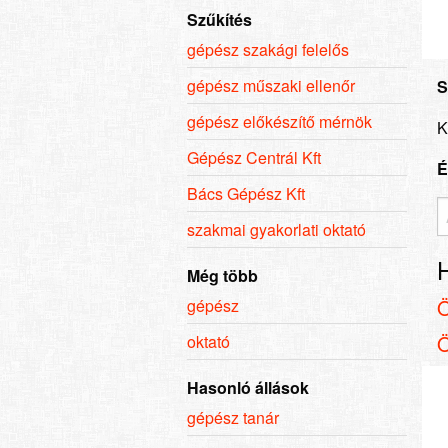
Szűkítés
gépész szakági felelős
gépész műszaki ellenőr
S
gépész előkészítő mérnök
K
Gépész Centrál Kft
É
Bács Gépész Kft
szakmai gyakorlati oktató
Még több
gépész
oktató
Hasonló állások
gépész tanár