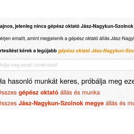
ajnos, jelenleg nincs gépész oktató Jász-Nagykun-Szolnok 
érjen emailt, amint megjelenik a gépész oktató állás Jász-Na
rtesítést kérek a legújabb
gépész oktató Jász-Nagykun-Sz
Ha hasonló munkát keres, próbálja meg eze
Összes
gépész oktató
állás és munka
Összes
Jász-Nagykun-Szolnok megye
állás és m