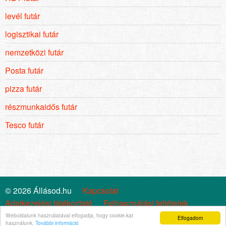
levél futár
logisztikai futár
nemzetközi futár
Posta futár
pizza futár
részmunkaidős futár
Tesco futár
© 2026 Állásod.hu
Kapcsolat
Adatkezelési tájékoztató
Felhasználási feltételek
Cookie szabályzat
Impresszum
Állástrend
Weboldalunk használatával elfogadja, hogy cookie-kat
Elfogadom
használunk.
További információ