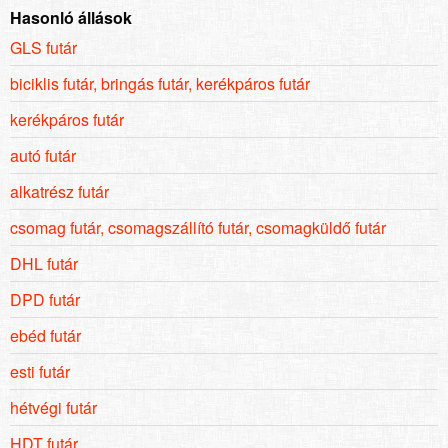
Hasonló állások
GLS futár
biciklis futár, bringás futár, kerékpáros futár
kerékpáros futár
autó futár
alkatrész futár
csomag futár, csomagszállító futár, csomagküldő futár
DHL futár
DPD futár
ebéd futár
esti futár
hétvégi futár
HDT futár