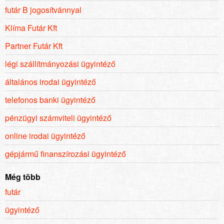
futár B jogosítvánnyal
Klíma Futár Kft
Partner Futár Kft
légi szállítmányozási ügyintéző
általános irodai ügyintéző
telefonos banki ügyintéző
pénzügyi számviteli ügyintéző
online irodai ügyintéző
gépjármű finanszírozási ügyintéző
Még több
futár
ügyintéző