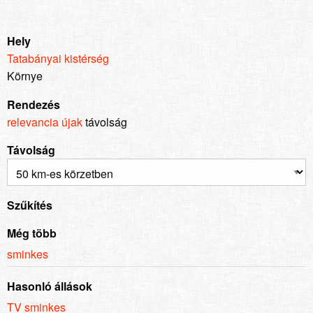
Hely
Tatabányai kistérség
Környe
Rendezés
relevancia
újak
távolság
Távolság
Szűkítés
Még több
sminkes
Hasonló állások
TV sminkes