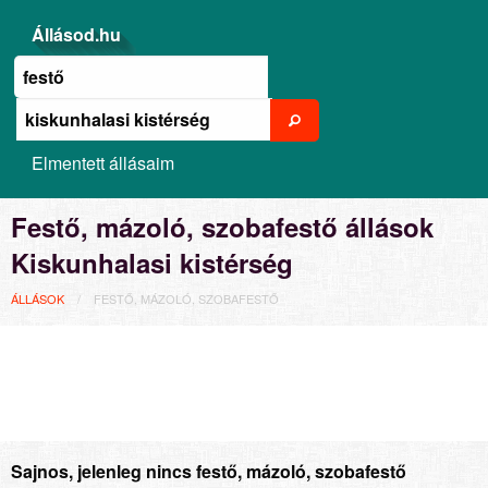
Állásod.hu
Elmentett állásaim
Festő, mázoló, szobafestő állások
Kiskunhalasi kistérség
ÁLLÁSOK
FESTŐ, MÁZOLÓ, SZOBAFESTŐ
Sajnos, jelenleg nincs festő, mázoló, szobafestő