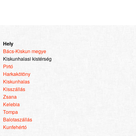
Hely
Bács-Kiskun megye
Kiskunhalasi kistérség
Pirtó
Harkakötöny
Kiskunhalas
Kisszállás
Zsana
Kelebia
Tompa
Balotaszállás
Kunfehértó