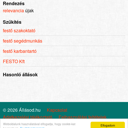
Rendezés
relevancia
újak
Szűkítés
festő szakoktató
festő segédmunkás
festő karbantartó
FESTO Kft
Hasonló állások
© 2026 Állásod.hu
Kapcsolat
Adatkezelési tájékoztató
Felhasználási feltételek
Cookie szabályzat
Impresszum
Állástrend
Weboldalunk használatával elfogadja, hogy cookie-kat
Elfogadom