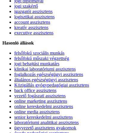
jogi diplomával
jogi szakértő
igazgatói asszisztens
logisztikai asszisztens
account asszisztens
kreatív asszisztens
executive asszisztens
Hasonló állások
felsőfokú szociális munkás
felsőfokú műszaki végzettség
jogi behajtási munkatárs
klinikai laboratóriumi asszisztens
foglalkozás egészségügyi asszisztens
általános egészségügyi asszisztens
Közigállás gyógypedagógiai asszisztens
back office asszisztens
vezető fogászati asszisztens
online marketing asszisztens
online kereskedelmi asszisztens
online media asszisztens
senior kereskedelmi asszisztens
laboratóriumi analitikai asszisztens
ügyvezető asszisztens gyakornok