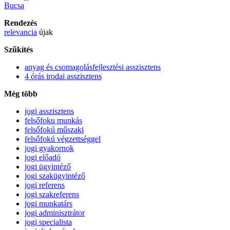
Bucsa
Rendezés
relevancia
újak
Szűkítés
anyag és csomagolásfejlesztési asszisztens
4 órás irodai asszisztens
Még több
jogi asszisztens
felsőfoku munkás
felsőfokú műszaki
felsőfokú végzettséggel
jogi gyakornok
jogi előadó
jogi ügyintéző
jogi szakügyintéző
jogi referens
jogi szakreferens
jogi munkatárs
jogi adminisztrátor
jogi specialista