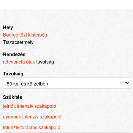
Hely
Bodrogközi kistérség
Tiszacsermely
Rendezés
relevancia
újak
távolság
Távolság
Szűkítés
felnőtt intenzív szakápoló
gyermek intenzív szakápoló
intenzív terápiás szakápoló