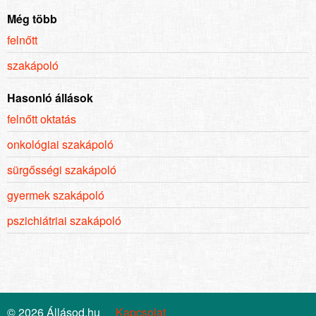
Még több
felnőtt
szakápoló
Hasonló állások
felnőtt oktatás
onkológiai szakápoló
sürgősségi szakápoló
gyermek szakápoló
pszichiátriai szakápoló
© 2026 Állásod.hu
Kapcsolat