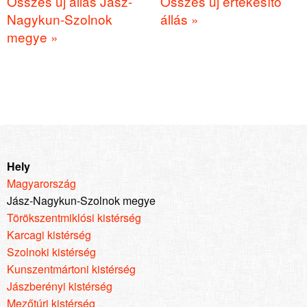
Összes új állás Jász-
Összes új értékesítő
Nagykun-Szolnok
állás »
megye »
Hely
Magyarország
Jász-Nagykun-Szolnok megye
Törökszentmiklósi kistérség
Karcagi kistérség
Szolnoki kistérség
Kunszentmártoni kistérség
Jászberényi kistérség
Mezőtúri kistérség