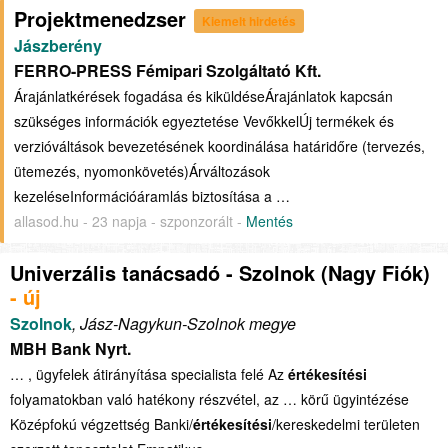
Projektmenedzser
Kiemelt hirdetés
Jászberény
FERRO-PRESS Fémipari Szolgáltató Kft.
Árajánlatkérések fogadása és kiküldéseÁrajánlatok kapcsán
szükséges információk egyeztetése VevőkkelÚj termékek és
verzióváltások bevezetésének koordinálása határidőre (tervezés,
ütemezés, nyomonkövetés)Árváltozások
kezeléseInformációáramlás biztosítása a …
allasod.hu - 23 napja - szponzorált -
Mentés
Univerzális tanácsadó - Szolnok (Nagy Fiók)
- új
Szolnok
, Jász-Nagykun-Szolnok megye
MBH Bank Nyrt.
… , ügyfelek átirányítása specialista felé Az
értékesítési
folyamatokban való hatékony részvétel, az … körű ügyintézése
Középfokú végzettség Banki/
értékesítési
/kereskedelmi területen