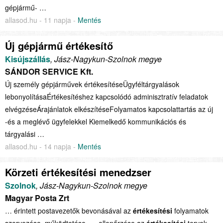
gépjármű- …
allasod.hu - 11 napja -
Mentés
Új gépjármű értékesítő
Kisújszállás
, Jász-Nagykun-Szolnok megye
SÁNDOR SERVICE Kft.
Új személy gépjárművek értékesítéseÜgyféltárgyalások
lebonyolításaÉrtékesítéshez kapcsolódó adminisztratív feladatok
elvégzéseÁrajánlatok elkészítéseFolyamatos kapcsolattartás az új
-és a meglévő ügyfelekkel Kiemelkedő kommunikációs és
tárgyalási …
allasod.hu - 14 napja -
Mentés
Körzeti értékesítési menedzser
Szolnok
, Jász-Nagykun-Szolnok megye
Magyar Posta Zrt
… érintett postavezetők bevonásával az
értékesítési
folyamatok