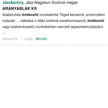
Jászberény
, Jász-Nagykun-Szolnok megye
ARANYABLAK Kft
Szakáruházi
értékesítő
munkakörbe Téged keresünk, amennyiben
műszaki … vállalása a többi üzletünk esetébenhasonló (
értékesítő
vagy szaktanácsadó) munkakörben szerzett tapasztalatnyílászáró
…
allasod.hu - 1 napja -
Mentés