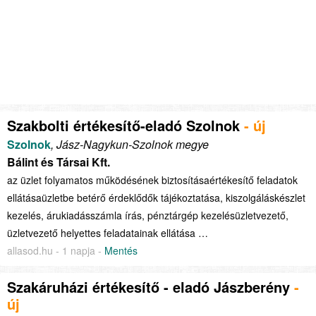
Szakbolti értékesítő-eladó Szolnok
- új
Szolnok
, Jász-Nagykun-Szolnok megye
Bálint és Társai Kft.
az üzlet folyamatos működésének biztosításaértékesítő feladatok
ellátásaüzletbe betérő érdeklődők tájékoztatása, kiszolgáláskészlet
kezelés, árukiadásszámla írás, pénztárgép kezelésüzletvezető,
üzletvezető helyettes feladatainak ellátása …
allasod.hu - 1 napja -
Mentés
Szakáruházi értékesítő - eladó Jászberény
-
új