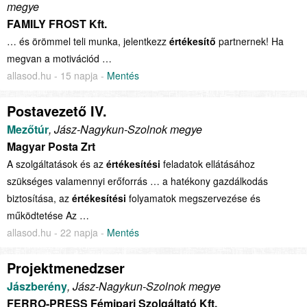
megye
FAMILY FROST Kft.
… és örömmel teli munka, jelentkezz
értékesítő
partnernek! Ha
megvan a motivációd …
allasod.hu - 15 napja -
Mentés
Postavezető IV.
Mezőtúr
, Jász-Nagykun-Szolnok megye
Magyar Posta Zrt
A szolgáltatások és az
értékesítési
feladatok ellátásához
szükséges valamennyi erőforrás … a hatékony gazdálkodás
biztosítása, az
értékesítési
folyamatok megszervezése és
működtetése Az …
allasod.hu - 22 napja -
Mentés
Projektmenedzser
Jászberény
, Jász-Nagykun-Szolnok megye
FERRO-PRESS Fémipari Szolgáltató Kft.