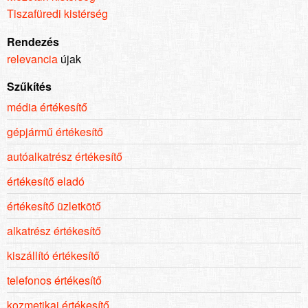
Tiszafüredi kistérség
Rendezés
relevancia
újak
Szűkítés
média értékesítő
gépjármű értékesítő
autóalkatrész értékesítő
értékesítő eladó
értékesítő üzletkötő
alkatrész értékesítő
kiszállító értékesítő
telefonos értékesítő
kozmetikai értékesítő