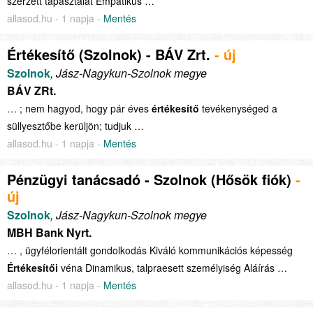
szerzett tapasztalat Empatikus …
allasod.hu - 1 napja -
Mentés
Értékesítő (Szolnok) - BÁV Zrt.
- új
Szolnok
, Jász-Nagykun-Szolnok megye
BÁV ZRt.
… ; nem hagyod, hogy pár éves
értékesítő
tevékenységed a
süllyesztőbe kerüljön; tudjuk …
allasod.hu - 1 napja -
Mentés
Pénzügyi tanácsadó - Szolnok (Hősök fiók)
-
új
Szolnok
, Jász-Nagykun-Szolnok megye
MBH Bank Nyrt.
… , ügyfélorientált gondolkodás Kiváló kommunikációs képesség
Értékesítői
véna Dinamikus, talpraesett személyiség Aláírás …
allasod.hu - 1 napja -
Mentés