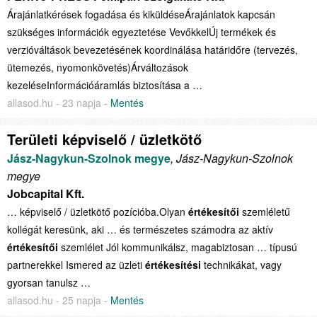
Árajánlatkérések fogadása és kiküldéseÁrajánlatok kapcsán
szükséges információk egyeztetése VevőkkelÚj termékek és
verzióváltások bevezetésének koordinálása határidőre (tervezés,
ütemezés, nyomonkövetés)Árváltozások
kezeléseInformációáramlás biztosítása a …
allasod.hu - 23 napja -
Mentés
Területi képviselő / üzletkötő
Jász-Nagykun-Szolnok megye
, Jász-Nagykun-Szolnok
megye
Jobcapital Kft.
… képviselő / üzletkötő pozícióba.Olyan
értékesítői
szemléletű
kollégát keresünk, aki … és természetes számodra az aktív
értékesítői
szemlélet Jól kommunikálsz, magabiztosan … típusú
partnerekkel Ismered az üzleti
értékesítési
technikákat, vagy
gyorsan tanulsz …
allasod.hu - 25 napja -
Mentés