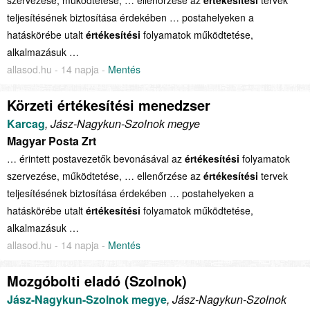
szervezése, működtetése, … ellenőrzése az
értékesítési
tervek
teljesítésének biztosítása érdekében … postahelyeken a
hatáskörébe utalt
értékesítési
folyamatok működtetése,
alkalmazásuk …
allasod.hu - 14 napja -
Mentés
Körzeti értékesítési menedzser
Karcag
, Jász-Nagykun-Szolnok megye
Magyar Posta Zrt
… érintett postavezetők bevonásával az
értékesítési
folyamatok
szervezése, működtetése, … ellenőrzése az
értékesítési
tervek
teljesítésének biztosítása érdekében … postahelyeken a
hatáskörébe utalt
értékesítési
folyamatok működtetése,
alkalmazásuk …
allasod.hu - 14 napja -
Mentés
Mozgóbolti eladó (Szolnok)
Jász-Nagykun-Szolnok megye
, Jász-Nagykun-Szolnok