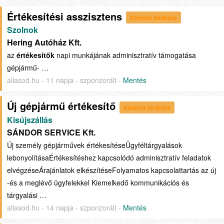
Értékesítési asszisztens
Kiemelt hirdetés
Szolnok
Hering Autóház Kft.
az
értékesítők
napi munkájának adminisztratív támogatása
gépjármű- …
allasod.hu - 11 napja - szponzorált -
Mentés
Új gépjármű értékesítő
Kiemelt hirdetés
Kisújszállás
SÁNDOR SERVICE Kft.
Új személy gépjárművek értékesítéseÜgyféltárgyalások
lebonyolításaÉrtékesítéshez kapcsolódó adminisztratív feladatok
elvégzéseÁrajánlatok elkészítéseFolyamatos kapcsolattartás az új
-és a meglévő ügyfelekkel Kiemelkedő kommunikációs és
tárgyalási …
allasod.hu - 14 napja - szponzorált -
Mentés