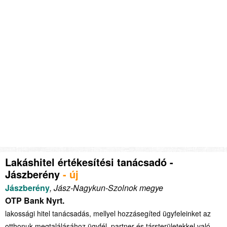
Lakáshitel értékesítési tanácsadó -
Jászberény
- új
Jászberény
, Jász-Nagykun-Szolnok megye
OTP Bank Nyrt.
lakossági hitel tanácsadás, mellyel hozzásegíted ügyfeleinket az
otthonuk megtalálásához ügyfél, partner és társterületekkel való