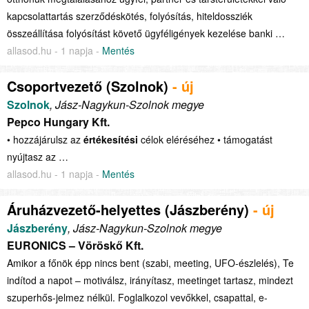
kapcsolattartás szerződéskötés, folyósítás, hiteldossziék
összeállítása folyósítást követő ügyféligények kezelése banki …
allasod.hu - 1 napja -
Mentés
Csoportvezető (Szolnok)
- új
Szolnok
, Jász-Nagykun-Szolnok megye
Pepco Hungary Kft.
• hozzájárulsz az
értékesítési
célok eléréséhez • támogatást
nyújtasz az …
allasod.hu - 1 napja -
Mentés
Áruházvezető-helyettes (Jászberény)
- új
Jászberény
, Jász-Nagykun-Szolnok megye
EURONICS – Vöröskő Kft.
Amikor a főnök épp nincs bent (szabi, meeting, UFO-észlelés), Te
indítod a napot – motiválsz, irányítasz, meetinget tartasz, mindezt
szuperhős-jelmez nélkül. Foglalkozol vevőkkel, csapattal, e-