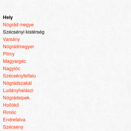
Hely
Nógrád megye
Szécsényi kistérség
Varsány
Nógrádmegyer
Piliny
Magyargéc
Nagylóc
Szécsényfelfalu
Nógrádszakál
Ludányhalászi
Nógrádsipek
Hollókő
Rimóc
Endrefalva
Szécsény