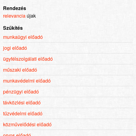
Rendezés
relevancia
újak
Szűkítés
munkaügyi előadó
jogi előadó
ügyfélszolgálati előadó
műszaki előadó
munkavédelmi előadó
pénzügyi előadó
távközlési előadó
tűzvédelmi előadó
közművelődési előadó
orvos előadó