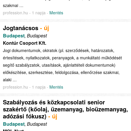
szakmai …
profession.hu - 1 napja -
Mentés
Jogtanácsos
- új
Budapest
, Budapest
Kontúr Csoport Kft.
Jogi dokumentumok, okiratok (pl. szerződések, határozatok,
értesítések, nyilatkozatok, peranyagok, a munkáltató működését
segítő szabályzatok, utasítások, ajánlattételi dokumentumok)
előkészítése, szerkesztése, feldolgozása, ellenőrzése szakmai,
alaki …
profession.hu - 1 napja -
Mentés
Szabályozás és közkapcsolati senior
szakértő (kőolaj, üzemanyag, bioüzemanyag,
adózási fókusz)
- új
Budapest
, Budapest