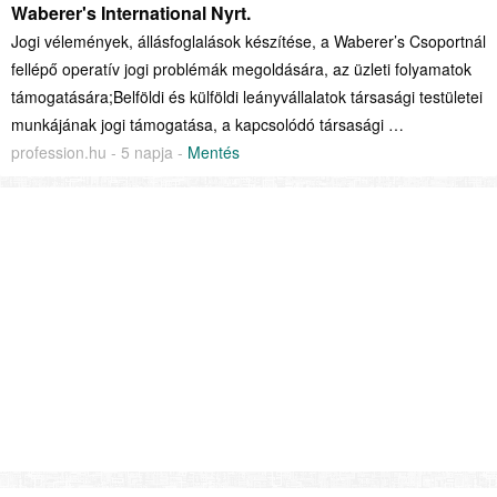
Waberer's International Nyrt.
Jogi vélemények, állásfoglalások készítése, a Waberer’s Csoportnál
fellépő operatív jogi problémák megoldására, az üzleti folyamatok
támogatására;Belföldi és külföldi leányvállalatok társasági testületei
munkájának jogi támogatása, a kapcsolódó társasági …
profession.hu - 5 napja -
Mentés