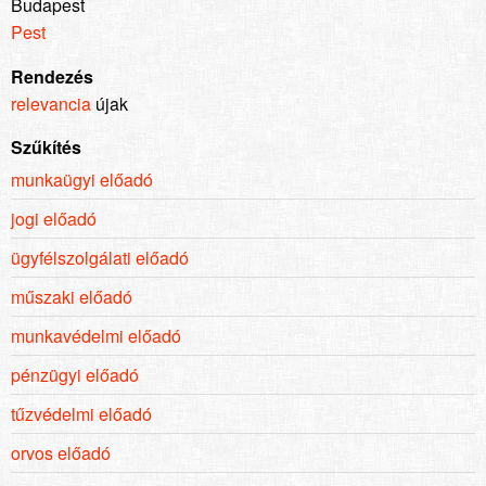
Budapest
Pest
Rendezés
relevancia
újak
Szűkítés
munkaügyi előadó
jogi előadó
ügyfélszolgálati előadó
műszaki előadó
munkavédelmi előadó
pénzügyi előadó
tűzvédelmi előadó
orvos előadó