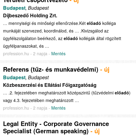
Budapest
, Budapest
Díjbeszedő Holding Zrt.
… mennyiségi és minőségi ellenőrzése.Két
előadó
kolléga
munkáját szervezed, koordinálod, és … .Kivizsgálod az
ügyfélszolgálaton beérkező, az
előadó
kollégák által rögzített
ügyfélpanaszokat, és …
profession.hu - 2 napja -
Mentés
Referens (tűz- és munkavédelmi)
- új
Budapest
, Budapest
Közbeszerzési és Ellátási Főigazgatóság
… .2. fejezetében meghatározott középszintű (tűzvédelmi
előadó
)
vagy 4.3. fejezetében meghatározott …
profession.hu - 2 napja -
Mentés
Legal Entity - Corporate Governance
Specialist (German speaking)
- új