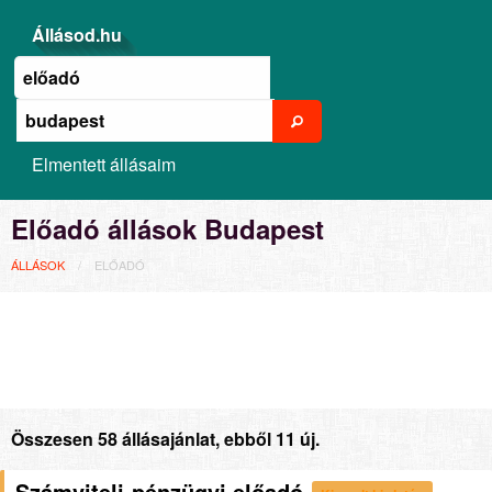
Állásod.hu
Elmentett állásaim
Előadó állások Budapest
ÁLLÁSOK
ELŐADÓ
Összesen 58 állásajánlat, ebből 11 új.
Számviteli-pénzügyi előadó