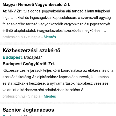
Magyar Nemzeti Vagyonkezelő Zrt.
Az MNV Zrt. tulajdonosi joggyakorlása alá tartozó állami tulajdonú
ingatlanokkal és ingóságokkal kapcsolatosan: a szervezeti egység
feladatkörébe tartozó vagyonkezelők vagyonkezelési jogviszonyát
értintő alapfeladatok (vagyonkezelési szerződés megkötése, …
profession.hu - 5 napja -
Mentés
Közbeszerzési szakértő
Budapest
, Budapest
Budapest Gyógyfürdői Zrt.
Közbeszerzési eljárások teljes körű koordinálása az előkészítéstől a
szerződéskötésig.Az eljárásokhoz kapcsolódó tervek, kimutatások
és statisztikák elkészítése, a nyilvántartások naprakész vezetése,
valamint a közbeszerzési adatbázisok kezelése.A …
profession.hu - 5 napja -
Mentés
Szenior Jogtanácsos