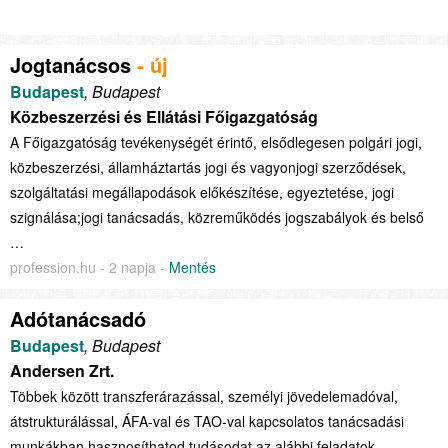
Jogtanácsos
- új
Budapest
, Budapest
Közbeszerzési és Ellátási Főigazgatóság
A Főigazgatóság tevékenységét érintő, elsődlegesen polgári jogi,
közbeszerzési, államháztartás jogi és vagyonjogi szerződések,
szolgáltatási megállapodások előkészítése, egyeztetése, jogi
szignálása;jogi tanácsadás, közreműködés jogszabályok és belső
…
profession.hu - 2 napja -
Mentés
Adótanácsadó
Budapest
, Budapest
Andersen Zrt.
Többek között transzferárazással, személyi jövedelemadóval,
átstrukturálással, ÁFA-val és TAO-val kapcsolatos tanácsadási
munkákban hasznosíthatod tudásodat az alábbi feladatok