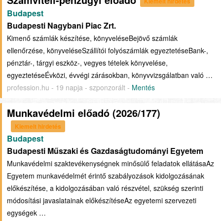
Kiemelt hirdetés
Budapest
Budapesti Nagybani Piac Zrt.
Kimenő számlák készítése, könyveléseBejövő számlák
ellenőrzése, könyveléseSzállítói folyószámlák egyeztetéseBank-,
pénztár-, tárgyi eszköz-, vegyes tételek könyvelése,
egyeztetéseÉvközi, évvégi zárásokban, könyvvizsgálatban való …
profession.hu - 19 napja - szponzorált -
Mentés
Munkavédelmi előadó (2026/177)
Kiemelt hirdetés
Budapest
Budapesti Műszaki és Gazdaságtudományi Egyetem
Munkavédelmi szaktevékenységnek minősülő feladatok ellátásaAz
Egyetem munkavédelmét érintő szabályozások kidolgozásának
előkészítése, a kidolgozásában való részvétel, szükség szerinti
módosítási javaslatainak előkészítéseAz egyetemi szervezeti
egységek …