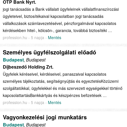
OTP Bank Nyrt.
jogi tanácsadás a Bank vállalati ügyfeleinek vállalatfinanszírozási
ügyleteivel, biztosítékaival kapcsolatban jogi tanácsadás
vállalkozások számlavezetésével, pénzforgalmával kapcsolatos
kérdésekben hitel-, kölcsön-, garancia, továbbá biztosítéki …
profession.hu - 5 napja -
Mentés
Személyes ügyfélszolgálati előadó
Budapest
, Budapest
Díjbeszedő Holding Zrt.
Ügyfelek kéréseivel, kérdéseivel, panaszaival kapcsolatos
személyes tájékoztatás, segítségnyújtás és egyeztetésKözüzemi
szolgáltatókkal, ügyfelekkel és más szervezeti egységekkel történő
kapcsolattartásBankkártyás és készpénzes befizetések …
profession.hu - 5 napja -
Mentés
Vagyonkezelési jogi munkatárs
Budapest
, Budapest