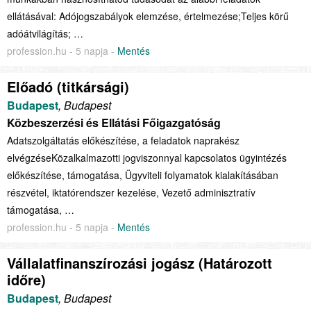
ellátásával: Adójogszabályok elemzése, értelmezése;Teljes körű
adóátvilágítás; …
profession.hu - 5 napja -
Mentés
Előadó (titkársági)
Budapest
, Budapest
Közbeszerzési és Ellátási Főigazgatóság
Adatszolgáltatás előkészítése, a feladatok naprakész
elvégzéseKözalkalmazotti jogviszonnyal kapcsolatos ügyintézés
előkészítése, támogatása, Ügyviteli folyamatok kialakításában
részvétel, iktatórendszer kezelése, Vezető adminisztratív
támogatása, …
profession.hu - 5 napja -
Mentés
Vállalatfinanszírozási jogász (Határozott
időre)
Budapest
, Budapest