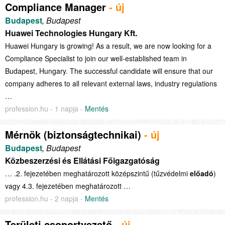
Compliance Manager
- új
Budapest
, Budapest
Huawei Technologies Hungary Kft.
Huawei Hungary is growing! As a result, we are now looking for a
Compliance Specialist to join our well-established team in
Budapest, Hungary. The successful candidate will ensure that our
company adheres to all relevant external laws, industry regulations
…
profession.hu - 1 napja -
Mentés
Mérnök (biztonságtechnikai)
- új
Budapest
, Budapest
Közbeszerzési és Ellátási Főigazgatóság
… .2. fejezetében meghatározott középszintű (tűzvédelmi
előadó
)
vagy 4.3. fejezetében meghatározott …
profession.hu - 2 napja -
Mentés
Területi csoportvezető
- új