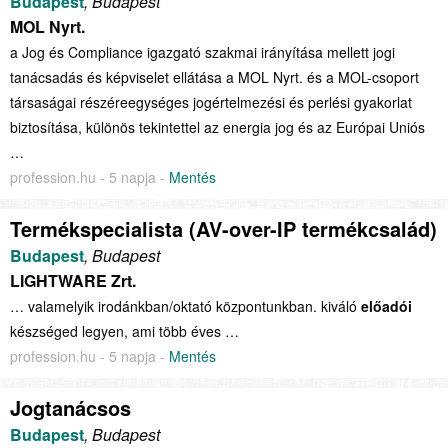
Budapest
, Budapest
MOL Nyrt.
a Jog és Compliance igazgató szakmai irányítása mellett jogi
tanácsadás és képviselet ellátása a MOL Nyrt. és a MOL-csoport
társaságai részéreegységes jogértelmezési és perlési gyakorlat
biztosítása, különös tekintettel az energia jog és az Európai Uniós
…
profession.hu - 5 napja -
Mentés
Termékspecialista (AV-over-IP termékcsalád)
Budapest
, Budapest
LIGHTWARE Zrt.
… valamelyik irodánkban/oktató központunkban. kiváló
előadói
készséged legyen, ami több éves …
profession.hu - 5 napja -
Mentés
Jogtanácsos
Budapest
, Budapest