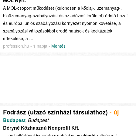
MOL Nyrt.
A MOL-csoport működését (különösen a kőolaj-, üzemanyag-,
bioüzemanyag-szabályozást és az adózási területet) érintő hazai
és európai uniós szabályozási környezet nyomon követése, a
szabályozási változásokból eredő hatások és kockázatok
értékelése, a …
profession.hu - 1 napja -
Mentés
Fodrász (utazó színházi társulathoz)
- új
Budapest
, Budapest
Déryné Közhasznú Nonprofit Kft.
… és hajtörténet ismerete;színházi vagy
előadó
-művészeti