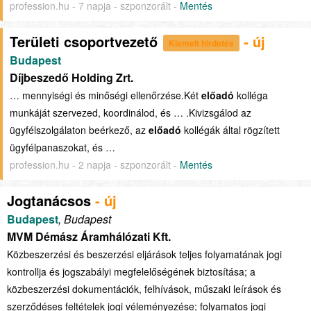
profession.hu - 7 napja - szponzorált -
Mentés
Területi csoportvezető
- új
Kiemelt hirdetés
Budapest
Díjbeszedő Holding Zrt.
… mennyiségi és minőségi ellenőrzése.Két
előadó
kolléga
munkáját szervezed, koordinálod, és … .Kivizsgálod az
ügyfélszolgálaton beérkező, az
előadó
kollégák által rögzített
ügyfélpanaszokat, és …
profession.hu - 2 napja - szponzorált -
Mentés
Jogtanácsos
- új
Budapest
, Budapest
MVM Démász Áramhálózati Kft.
Közbeszerzési és beszerzési eljárások teljes folyamatának jogi
kontrollja és jogszabályi megfelelőségének biztosítása; a
közbeszerzési dokumentációk, felhívások, műszaki leírások és
szerződéses feltételek jogi véleményezése; folyamatos jogi