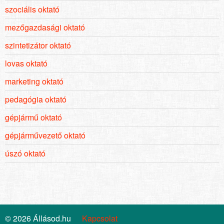
szociális oktató
mezőgazdasági oktató
szintetizátor oktató
lovas oktató
marketing oktató
pedagógia oktató
gépjármű oktató
gépjárművezető oktató
úszó oktató
© 2026 Állásod.hu
Kapcsolat