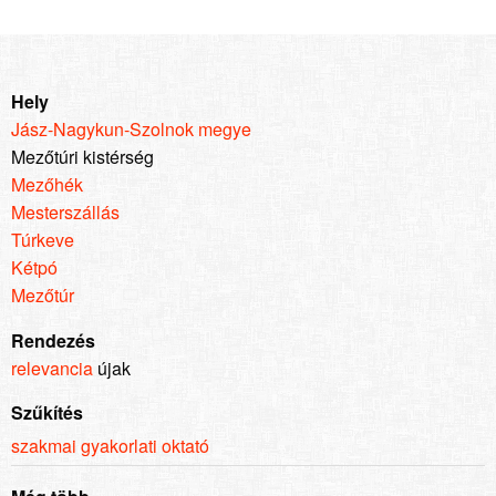
Hely
Jász-Nagykun-Szolnok megye
Mezőtúri kistérség
Mezőhék
Mesterszállás
Túrkeve
Kétpó
Mezőtúr
Rendezés
relevancia
újak
Szűkítés
szakmai gyakorlati oktató