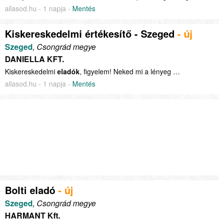
allasod.hu - 1 napja -
Mentés
Kiskereskedelmi értékesítő - Szeged
- új
Szeged
, Csongrád megye
DANIELLA KFT.
Kiskereskedelmi
eladók
, figyelem! Neked mi a lényeg …
allasod.hu - 1 napja -
Mentés
Bolti eladó
- új
Szeged
, Csongrád megye
HARMANT Kft.