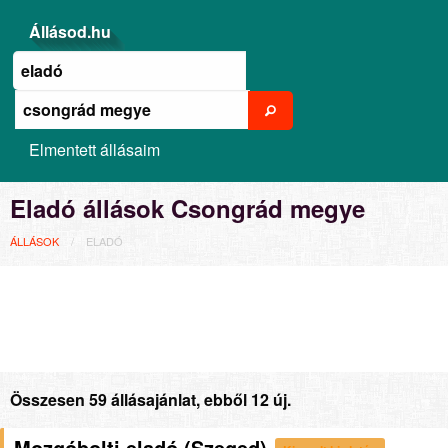
Állásod.hu
Elmentett állásaim
Eladó állások Csongrád megye
ÁLLÁSOK
ELADÓ
Összesen 59 állásajánlat, ebből 12 új.
Mozgóbolti eladó (Szeged)