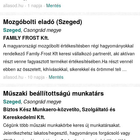
allasod.hu - 1 napja -
Mentés
Mozgóbolti eladó (Szeged)
Szeged
, Csongrád megye
FAMILY FROST Kft.
A magyarországi mozgóbolti értékesítésben régi hagyományokkal
rendelkező Family-Frost Kft keresi vállalkozó partnerét, aki aktívan
részt venne fagyasztott termékei értékesítésében.Ha részt vennél
ebben az összetett, kihívásokkal, sikerekkel és örömmel teli …
allasod.hu - 10 napja -
Mentés
Műszaki beállítottságú munkatárs
Szeged
, Csongrád megye
Biztos Kész Munkaero-közvetíto, Szolgáltató és
Kereskedelmi Kft.
Cégünk több műszaki munkakörbe keres új munkatársakat.
Jelentkezhetsz lakatos/hegesztő, hagyományos forgácsoló vagy