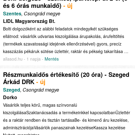
és 6 órás munkaidő)
- új
Szentes
, Csongrád megye
LIDL Magyarország Bt.
Bolti dolgozóként az alábbi feladatok mindegyikét szükséges
ellátnod: vásárlók udvarias kiszolgálása árupakolás, árufeltöltés
(termékek szavatossági idejének ellenőrzésével) gyors, precíz
kasszázás pékáruk sütése üzlettér, raktár és pékség takarítása …
allasod.hu - 1 napja -
Mentés
Részmunkaidős értékesítő (20 óra) - Szeged
Árkád DRK
- új
Szeged
, Csongrád megye
Dorko
Vásárlók teljes körű, magas színvonalú
kiszolgálásaSzaktanácsadás a termékeinkkel kapcsolatbanÜzlettér
és a raktár rendben és tisztán tartásaBe- és kimenő áru kezelése,
adminisztrációjaVásárlók panaszainak kezeléseKassza kezelése
Nyitott, magabiztos, …