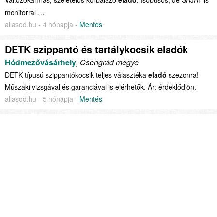
monitorral …
allasod.hu - 4 hónapja -
Mentés
DETK szippantó és tartálykocsik eladók
Hódmezővásárhely
, Csongrád megye
DETK típusú szippantókocsik teljes választéka
eladó
szezonra!
Műszaki vizsgával és garanciával is elérhetők. Ár: érdeklődjön.
allasod.hu - 5 hónapja -
Mentés