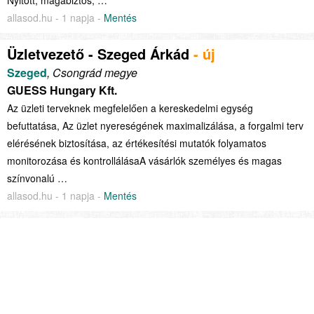
allasod.hu - 1 napja -
Mentés
Üzletvezető - Szeged Árkád
- új
Szeged
, Csongrád megye
GUESS Hungary Kft.
Az üzleti terveknek megfelelően a kereskedelmi egység
befuttatása, Az üzlet nyereségének maximalizálása, a forgalmi terv
elérésének biztosítása, az értékesítési mutatók folyamatos
monitorozása és kontrollálásaA vásárlók személyes és magas
színvonalú …
allasod.hu - 1 napja -
Mentés