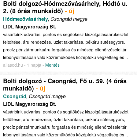
Bolti dolgozó-Hódmezővásárhely, Hódtó u.
2. (8 órás munkaidő)
- új
Hódmezővásárhely
, Csongrád megye
LIDL Magyarország Bt.
vásárlóink udvarias, pontos és segítőkész kiszolgálásaárukészlet
feltöltése, áru rendezése, üzlet takarítása, pékáru sütésegyors,
precíz pénztármunkaáru forgatása és minőség ellenőrzéseleltár
lebonyolításában való közreműködés középfokú végzettség és …
allasod.hu - 1 napja -
Mentés
Bolti dolgozó - Csongrád, Fő u. 59. (4 órás
munkaidő)
- új
Csongrád
, Csongrád megye
LIDL Magyarország Bt.
vásárlóink udvarias, pontos és segítőkész kiszolgálásaárukészlet
feltöltése, áru rendezése, üzlet takarítása, pékáru sütésegyors,
precíz pénztármunkaáru forgatása és minőség ellenőrzéseleltár
lebonyolításában való közreműködés középfokú végzettség és …