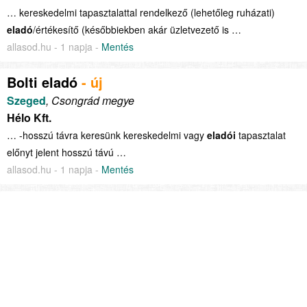
… kereskedelmi tapasztalattal rendelkező (lehetőleg ruházati)
eladó
/értékesítő (későbbiekben akár üzletvezető is …
allasod.hu - 1 napja -
Mentés
Bolti eladó
- új
Szeged
, Csongrád megye
Hélo Kft.
… -hosszú távra keresünk kereskedelmi vagy
eladói
tapasztalat
előnyt jelent hosszú távú …
allasod.hu - 1 napja -
Mentés