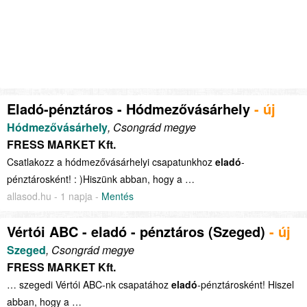
Eladó-pénztáros - Hódmezővásárhely
- új
Hódmezővásárhely
, Csongrád megye
FRESS MARKET Kft.
Csatlakozz a hódmezővásárhelyi csapatunkhoz
eladó
-
pénztárosként! : )Hiszünk abban, hogy a …
allasod.hu - 1 napja -
Mentés
Vértói ABC - eladó - pénztáros (Szeged)
- új
Szeged
, Csongrád megye
FRESS MARKET Kft.
… szegedi Vértói ABC-nk csapatához
eladó
-pénztárosként! Hiszel
abban, hogy a …