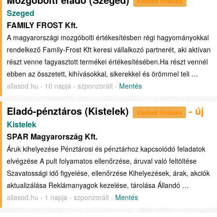
Kiemelt hirdetés
Szeged
FAMILY FROST Kft.
A magyarországi mozgóbolti értékesítésben régi hagyományokkal
rendelkező Family-Frost Kft keresi vállalkozó partnerét, aki aktívan
részt venne fagyasztott termékei értékesítésében.Ha részt vennél
ebben az összetett, kihívásokkal, sikerekkel és örömmel teli …
allasod.hu - 10 napja - szponzorált -
Mentés
Eladó-pénztáros (Kistelek)
- új
Kiemelt hirdetés
Kistelek
SPAR Magyarország Kft.
Áruk kihelyezése Pénztárosi és pénztárhoz kapcsolódó feladatok
elvégzése A pult folyamatos ellenőrzése, áruval való feltöltése
Szavatossági idő figyelése, ellenőrzése Kihelyezések, árak, akciók
aktualizálása Reklámanyagok kezelése, tárolása Állandó …
allasod.hu - 1 napja - szponzorált -
Mentés