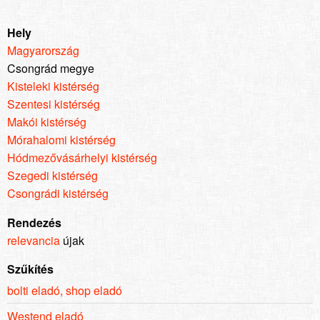
Hely
Magyarország
Csongrád megye
Kisteleki kistérség
Szentesi kistérség
Makói kistérség
Mórahalomi kistérség
Hódmezővásárhelyi kistérség
Szegedi kistérség
Csongrádi kistérség
Rendezés
relevancia
újak
Szűkítés
bolti eladó, shop eladó
Westend eladó