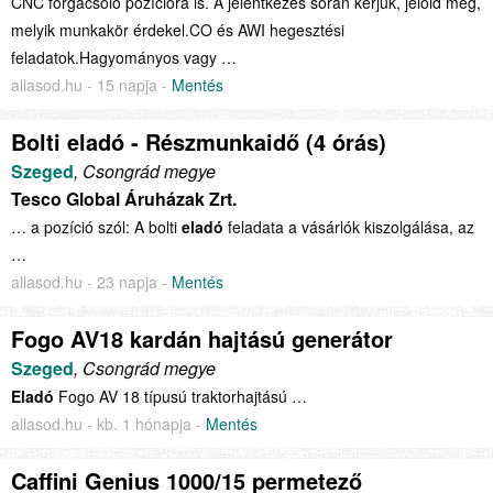
CNC forgácsoló pozícióra is. A jelentkezés során kérjük, jelöld meg,
melyik munkakör érdekel.CO és AWI hegesztési
feladatok.Hagyományos vagy …
allasod.hu - 15 napja -
Mentés
Bolti eladó - Részmunkaidő (4 órás)
Szeged
, Csongrád megye
Tesco Global Áruházak Zrt.
… a pozíció szól: A bolti
eladó
feladata a vásárlók kiszolgálása, az
…
allasod.hu - 23 napja -
Mentés
Fogo AV18 kardán hajtású generátor
Szeged
, Csongrád megye
Eladó
Fogo AV 18 típusú traktorhajtású …
allasod.hu - kb. 1 hónapja -
Mentés
Caffini Genius 1000/15 permetező