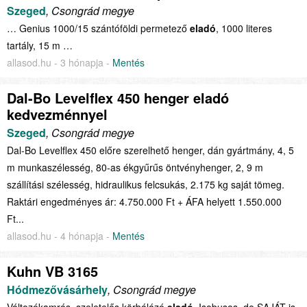
Szeged
, Csongrád megye
… Genius 1000/15 szántóföldi permetező
eladó
, 1000 literes
tartály, 15 m …
allasod.hu - 3 hónapja -
Mentés
Dal-Bo Levelflex 450 henger eladó
kedvezménnyel
Szeged
, Csongrád megye
Dal-Bo Levelflex 450 előre szerelhető henger, dán gyártmány, 4, 5
m munkaszélesség, 80-as ékgyűrűs öntvényhenger, 2, 9 m
szállítási szélesség, hidraulikus felcsukás, 2.175 kg saját tömeg.
Raktári engedményes ár: 4.750.000 Ft + ÁFA helyett 1.550.000
Ft...
allasod.hu - 4 hónapja -
Mentés
Kuhn VB 3165
Hódmezővásárhely
, Csongrád megye
Változókamrás, szeletelős körbálázó
eladó
. Isobusos, de SAJÁT is