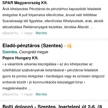
SPAR Magyarország Kft.
Áruk kihelyezése Pénztárosi és pénztárhoz kapcsolódó feladatok
elvégzése A pult folyamatos ellenőrzése, áruval való feltöltése
Szavatossági idő figyelése, ellenőrzése Kihelyezések, árak, akciók
aktualizálása Reklámanyagok kezelése, tárolása Állandó …
allasod.hu - 1 napja -
Mentés
Eladó-pénztáros (Szentes)
- új
Szentes
, Csongrád megye
Pepco Hungary Kft.
• a vásárlóink udvarias kiszolgálása • az áru kihelyezése az
üzlethálózat szabványainak betartásával • pénztárosi feladatok
gyors és pontos elvégzése • barátságos vagy és szívesen dolgozol
emberek között • jó kommunikációs készséggel bírsz •
megjelenésedre …
allasod.hu - 1 napja -
Mentés
Bolti dolgozó - Szentes, Ipartelepi út 2-6. (8