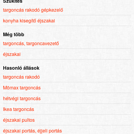
Szűkítés
targoncás rakodó gépkezelő
konyha kisegítő éjszakai
Még több
targoncás, targoncavezető
éjszakai
Hasonló állások
targoncás rakodó
Mömax targoncás
hétvégi targoncás
Ikea targoncás
éjszakai pultos
éjszakai portás, éjjeli portás