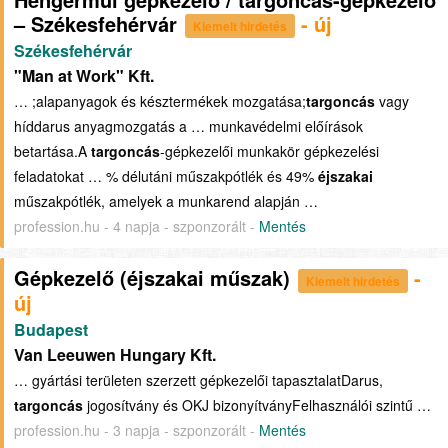
– Székesfehérvár
- új
Kiemelt hirdetés
Székesfehérvár
"Man at Work" Kft.
… ;alapanyagok és késztermékek mozgatása;
targoncás
vagy
híddarus anyagmozgatás a … munkavédelmi előírások
betartása.A
targoncás
-gépkezelői munkakör gépkezelési
feladatokat … % délutáni műszakpótlék és 49%
éjszakai
műszakpótlék, amelyek a munkarend alapján …
profession.hu - 4 napja - szponzorált -
Mentés
Gépkezelő (éjszakai műszak)
-
Kiemelt hirdetés
új
Budapest
Van Leeuwen Hungary Kft.
… gyártási területen szerzett gépkezelői tapasztalatDarus,
targoncás
jogosítvány és OKJ bizonyítványFelhasználói szintű …
profession.hu - 3 napja - szponzorált -
Mentés