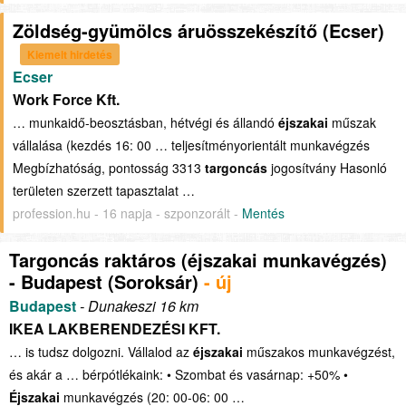
Zöldség-gyümölcs áruösszekészítő (Ecser)
Kiemelt hirdetés
Ecser
Work Force Kft.
… munkaidő-beosztásban, hétvégi és állandó
éjszakai
műszak
vállalása (kezdés 16: 00 … teljesítményorientált munkavégzés
Megbízhatóság, pontosság 3313
targoncás
jogosítvány Hasonló
területen szerzett tapasztalat …
profession.hu - 16 napja - szponzorált -
Mentés
Targoncás raktáros (éjszakai munkavégzés)
- Budapest (Soroksár)
- új
Budapest
- Dunakeszi 16 km
IKEA LAKBERENDEZÉSI KFT.
… is tudsz dolgozni. Vállalod az
éjszakai
műszakos munkavégzést,
és akár a … bérpótlékaink: • Szombat és vasárnap: +50% •
Éjszakai
munkavégzés (20: 00-06: 00 …