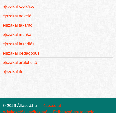
éjszakai szakács
éjszakai nevelő
éjszakai takaritó
éjszakai munka
éjszakai takarítás
éjszakai pedagógus
éjszakai árufeltöltő
éjszakai őr
© 2026 Állásod.hu
Kapcsolat
Adatkezelési tájékoztató
Felhasználási feltételek