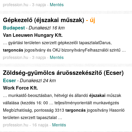
profession.hu - 3 napja -
Mentés
Gépkezelő (éjszakai műszak)
- új
Budapest
- Dunakeszi 16 km
Van Leeuwen Hungary Kft.
… gyártási területen szerzett gépkezelői tapasztalatDarus,
targoncás
jogosítvány és OKJ bizonyítványFelhasználói szintű …
profession.hu - 3 napja -
Mentés
Zöldség-gyümölcs áruösszekészítő (Ecser)
Ecser
- Dunakeszi 24 km
Work Force Kft.
… munkaidő-beosztásban, hétvégi és állandó
éjszakai
műszak
vállalása (kezdés 16: 00 … teljesítményorientált munkavégzés
Megbízhatóság, pontosság 3313
targoncás
jogosítvány Hasonló
területen szerzett tapasztalat …
profession.hu - 16 napja -
Mentés