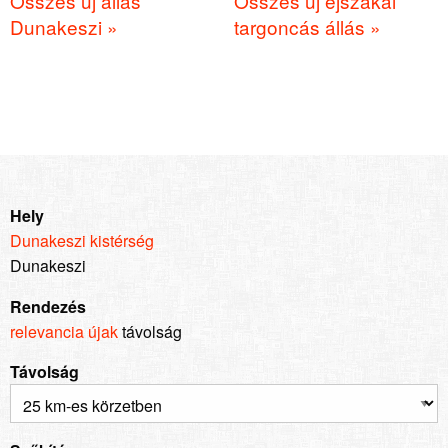
Összes új állás
Összes új éjszakai
Dunakeszi »
targoncás állás »
Hely
Dunakeszi kistérség
Dunakeszi
Rendezés
relevancia
újak
távolság
Távolság