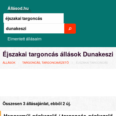
Állásod.hu
Elmentett állásaim
Éjszakai targoncás állások Dunakeszi
ÁLLÁSOK
TARGONCÁS, TARGONCAVEZETŐ
ÉJSZAKAI TARGONCÁS
Összesen 3 állásajánlat, ebből 2 új.
Hengerműi gépkezelő / targoncás-gépkezelő