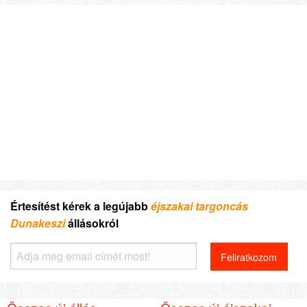
Értesítést kérek a legújabb
éjszakai targoncás
Dunakeszi
állásokról