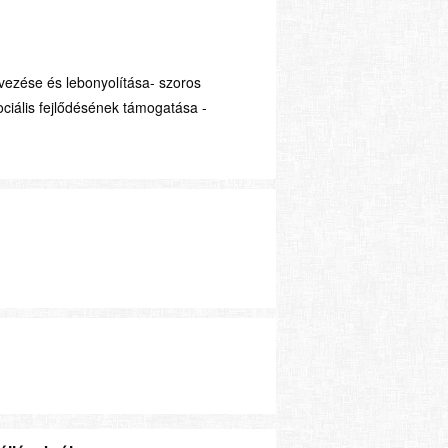
vezése és lebonyolítása- szoros
ociális fejlődésének támogatása -