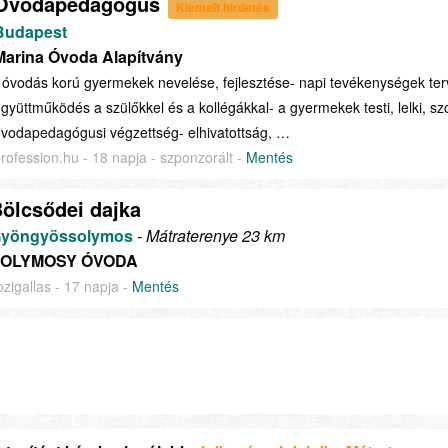
Óvodapedagógus
Kiemelt hirdetés
Budapest
Marina Óvoda Alapítvány
 óvodás korú gyermekek nevelése, fejlesztése- napi tevékenységek ter
gyüttműködés a szülőkkel és a kollégákkal- a gyermekek testi, lelki, sz
vodapedagógusi végzettség- elhivatottság, …
rofession.hu - 18 napja - szponzorált -
Mentés
ölcsődei dajka
yöngyössolymos
- Mátraterenye 23 km
OLYMOSY ÓVODA
ozigallas - 17 napja -
Mentés