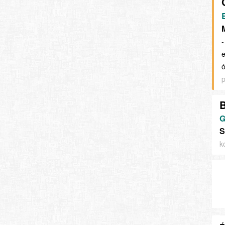
-
e
ó
p
B
G
S
k