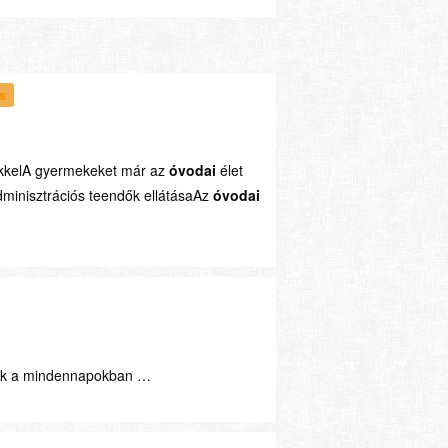
és
ékkelA gyermekeket már az
óvodai
élet
minisztrációs teendők ellátásaAz
óvodai
nak a mindennapokban …