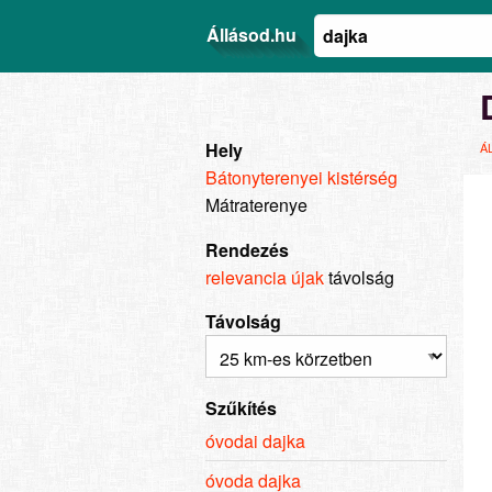
Állásod.hu
Hely
Á
Bátonyterenyei kistérség
Mátraterenye
Rendezés
relevancia
újak
távolság
Távolság
Szűkítés
óvodai dajka
óvoda dajka