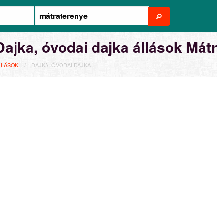
Dajka, óvodai dajka állások Mát
LLÁSOK
DAJKA, ÓVODAI DAJKA