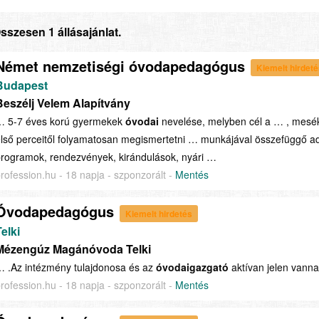
sszesen 1 állásajánlat.
Német nemzetiségi óvodapedagógus
Kiemelt hirdet
Budapest
Beszélj Velem Alapítvány
… 5-7 éves korú gyermekek
óvodai
nevelése, melyben cél a … , mes
lső perceitől folyamatosan megismertetni … munkájával összefüggő ad
rogramok, rendezvények, kirándulások, nyári …
rofession.hu - 18 napja - szponzorált -
Mentés
Óvodapedagógus
Kiemelt hirdetés
elki
Mézengúz Magánóvoda Telki
 .Az intézmény tulajdonosa és az
óvodaigazgató
aktívan jelen van
rofession.hu - 18 napja - szponzorált -
Mentés