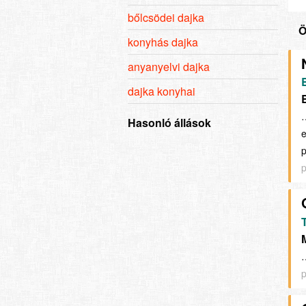
bőlcsödei dajka
Ö
konyhás dajka
anyanyelvi dajka
dajka konyhai
Hasonló állások
e
p
p
T
…
p