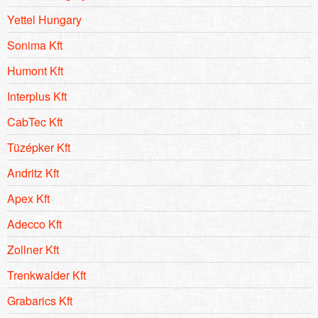
Yettel Hungary
Sonima Kft
Humont Kft
Interplus Kft
CabTec Kft
Tüzépker Kft
Andritz Kft
Apex Kft
Adecco Kft
Zollner Kft
Trenkwalder Kft
Grabarics Kft