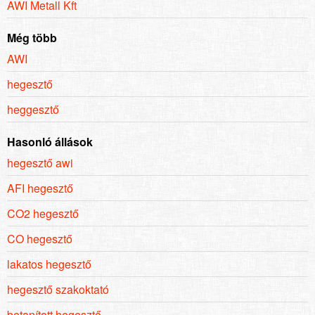
AWI Metall Kft
Még több
AWI
hegesztő
heggesztő
Hasonló állások
hegesztő awi
AFI hegesztő
CO2 hegesztő
CO hegesztő
lakatos hegesztő
hegesztő szakoktató
betanított hegesztő