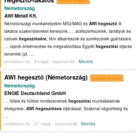
Kiemelt hirdetés
Németország
AWI Metall Kft.
Németországi munkahelyekre MIG/MAG és
AWI
hegesztő
ill.
lakatos szakembereket keresünk, … acélszerkezetek, tartályok és
csövek
hegesztésére
, fém alkatrészek és szerkezetek gyártására
… rajzok értelmezése és megvalósítása Egyéb
hegesztési
eljárás
ismerete (pl. …
profession.hu - 9 napja - szponzorált -
Mentés
AWI hegesztő (Németország)
Kiemelt hirdetés
Németország
ENGIE Deutschland GmbH
… fűtési és hűtési rendszereinek
hegesztési
munkálatainak
elvégzése,
AWI
-
hegesztéses
eljárással. Szakmai végzettség és
…
profession.hu - 27 napja - szponzorált -
Mentés