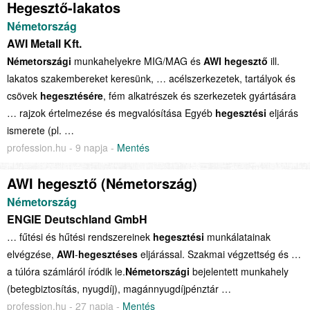
Hegesztő-lakatos
Németország
AWI Metall Kft.
Németországi
munkahelyekre MIG/MAG és
AWI
hegesztő
ill.
lakatos szakembereket keresünk, … acélszerkezetek, tartályok és
csövek
hegesztésére
, fém alkatrészek és szerkezetek gyártására
… rajzok értelmezése és megvalósítása Egyéb
hegesztési
eljárás
ismerete (pl. …
profession.hu - 9 napja -
Mentés
AWI hegesztő (Németország)
Németország
ENGIE Deutschland GmbH
… fűtési és hűtési rendszereinek
hegesztési
munkálatainak
elvégzése,
AWI
-
hegesztéses
eljárással. Szakmai végzettség és …
a túlóra számláról íródik le.
Németországi
bejelentett munkahely
(betegbiztosítás, nyugdíj), magánnyugdíjpénztár …
profession.hu - 27 napja -
Mentés