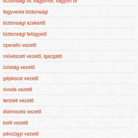
biztonsági őr, vagyonőr, vagyon őr
fegyveres biztonsági
biztonsági szakértő
biztonsági felügyelő
operatív vezető
művészeti vezető, igazgató
üzletág vezető
gépkocsi vezető
óvoda vezető
területi vezető
élelmezés vezető
bolti vezető
pénzügyi vezető