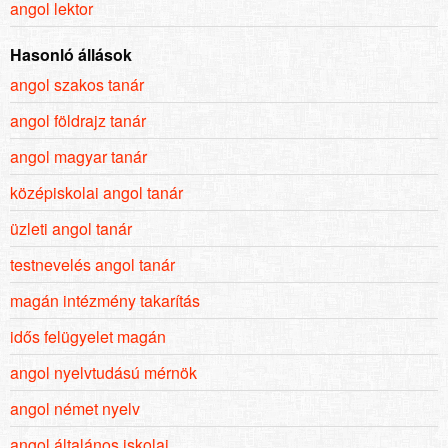
angol lektor
Hasonló állások
angol szakos tanár
angol földrajz tanár
angol magyar tanár
középiskolai angol tanár
üzleti angol tanár
testnevelés angol tanár
magán intézmény takarítás
idős felügyelet magán
angol nyelvtudású mérnök
angol német nyelv
angol általános iskolai