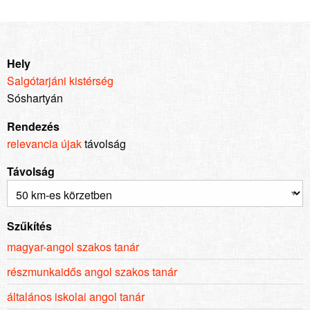
Hely
Salgótarjáni kistérség
Sóshartyán
Rendezés
relevancia
újak
távolság
Távolság
Szűkítés
magyar-angol szakos tanár
részmunkaidős angol szakos tanár
általános iskolai angol tanár