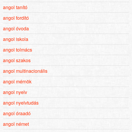
angol tanító
angol fordító
angol óvoda
angol iskola
angol tolmács
angol szakos
angol multinacionális
angol mérnök
angol nyelv
angol nyelvtudás
angol óraadó
angol német