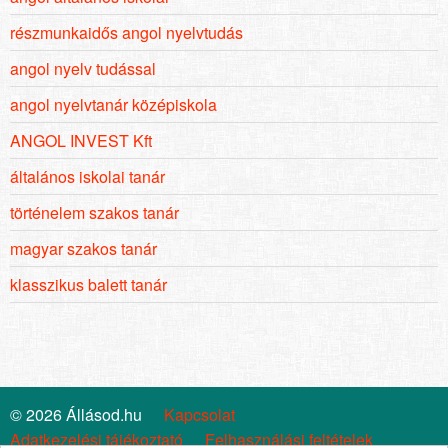
részmunkaidős angol nyelvtudás
angol nyelv tudással
angol nyelvtanár középiskola
ANGOL INVEST Kft
általános iskolai tanár
történelem szakos tanár
magyar szakos tanár
klasszikus balett tanár
© 2026 Állásod.hu
Kapcsolat
Adatkezelési tájékoztató
Felhasználási feltételek