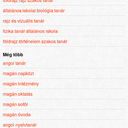
földrajz rajz szakos tanár
általános iskolai biológia tanár
rajz és vizuális tanár
fizika tanár általános iskola
földrajz történelem szakos tanár
Még több
angol tanár
magán napközi
magán intézmény
magán oktatás
magán sofőr
magán óvoda
angol nyelvtanár