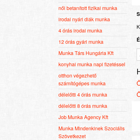
női betanított fizikai munka
S
irodai nyári diák munka
K
4 órás irodai munka
É
12 órás gyári munka
Munka Társ Hungária Kft
konyhai munka napi fizetéssel
otthon végezhető
számítógépes munka
délelőtti 4 órás munka
délelőtti 8 órás munka
Job Munka Agency Kft
Munka Mindenkinek Szociális
Szövetkezet