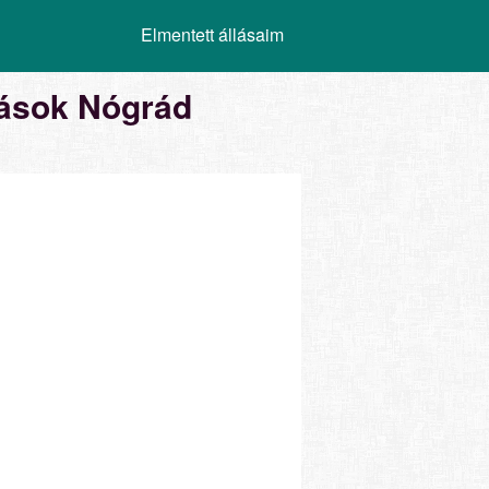
Elmentett állásaim
lások Nógrád