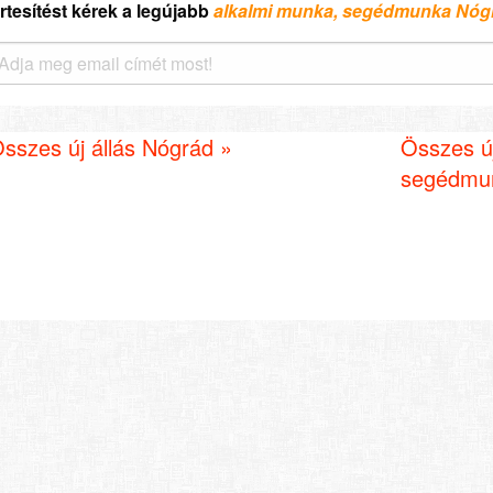
rtesítést kérek a legújabb
alkalmi munka, segédmunka Nóg
sszes új állás Nógrád »
Összes ú
segédmun