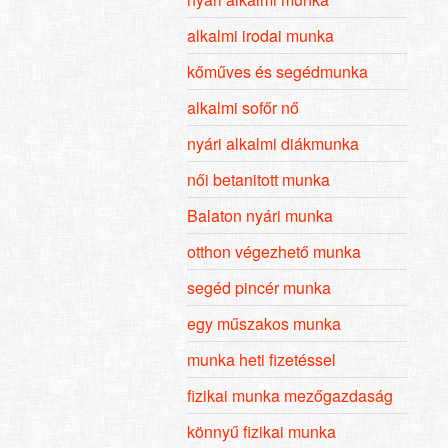
alkalmi irodai munka
kőműves és segédmunka
alkalmi sofőr nő
nyári alkalmi diákmunka
női betanitott munka
Balaton nyári munka
otthon végezhető munka
segéd pincér munka
egy műszakos munka
munka heti fizetéssel
fizikai munka mezőgazdaság
könnyű fizikai munka