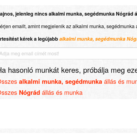
ajnos, jelenleg nincs alkalmi munka, segédmunka Nógrád ál
érjen emailt, amint megjelenik az alkalmi munka, segédmunka 
rtesítést kérek a legújabb
alkalmi munka, segédmunka Nóg
Ha hasonló munkát keres, próbálja meg eze
Összes
alkalmi munka, segédmunka
állás és mu
Összes
Nógrád
állás és munka