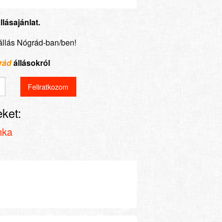
lásajánlat.
állás Nógrád-ban/ben!
rád
állásokról
ket:
nka