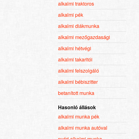
alkalmi traktoros
alkalmi pék
alkalmi diákmunka
alkalmi mezőgazdasági
alkalmi hétvégi
alkalmi takaritói
alkalmi felszolgáló
alkalmi bébiszitter
betanított munka
Hasonló állások
alkalmi munka pék
alkalmi munka autóval
nyári alkalmi munka