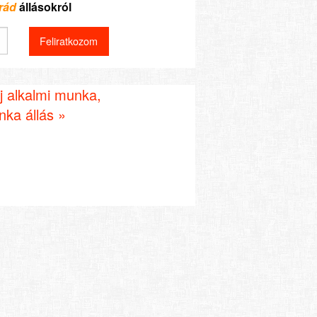
rád
állásokról
j alkalmi munka,
ka állás »