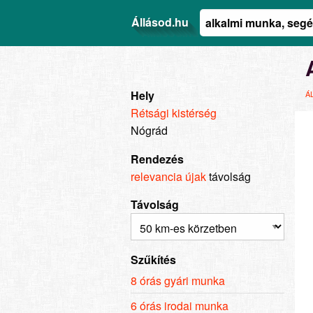
Állásod.hu
Hely
Á
Rétsági kistérség
Nógrád
Rendezés
relevancia
újak
távolság
Távolság
Szűkítés
8 órás gyári munka
6 órás irodai munka