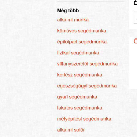
É
Még több
alkalmi munka
köműves segédmunka
Ö
építőipari segédmunka
fizikai segédmunka
villanyszerelői segédmunka
kertész segédmunka
egészségügyi segédmunka
gyári segédmunka
lakatos segédmunka
mélyépítési segédmunka
alkalmi sofőr