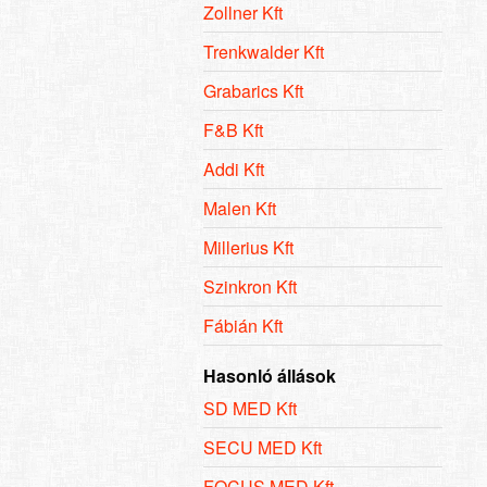
Zollner Kft
Trenkwalder Kft
Grabarics Kft
F&B Kft
Addi Kft
Malen Kft
Millerius Kft
Szinkron Kft
Fábián Kft
Hasonló állások
SD MED Kft
SECU MED Kft
FOCUS MED Kft