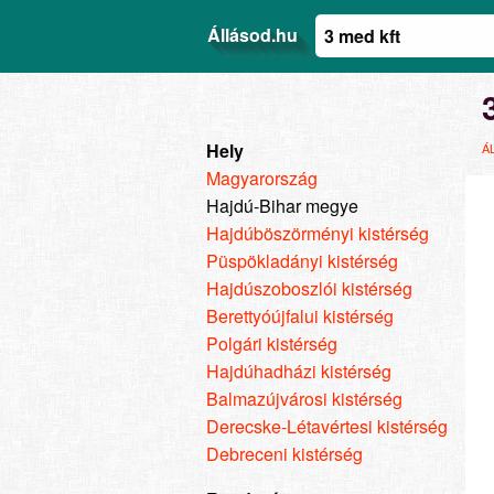
Állásod.hu
Hely
Á
Magyarország
Hajdú-Bihar megye
Hajdúböszörményi kistérség
Püspökladányi kistérség
Hajdúszoboszlói kistérség
Berettyóújfalui kistérség
Polgári kistérség
Hajdúhadházi kistérség
Balmazújvárosi kistérség
Derecske-Létavértesi kistérség
Debreceni kistérség