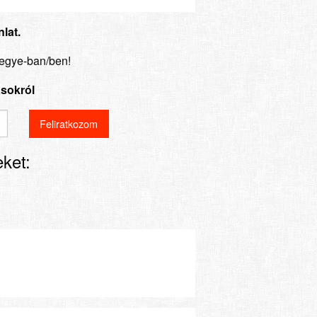
lat.
megye-ban/ben!
ásokról
ket: