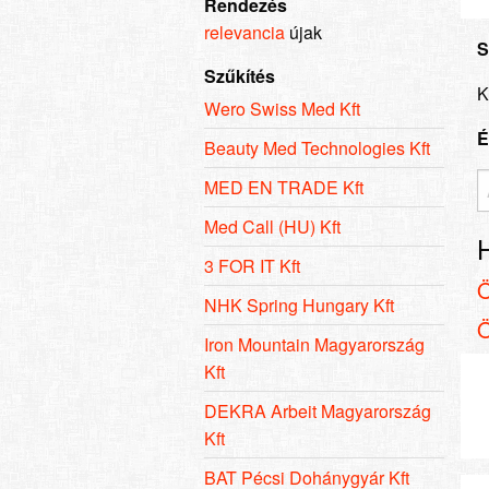
Rendezés
relevancia
újak
S
Szűkítés
K
Wero Swiss Med Kft
É
Beauty Med Technologies Kft
MED EN TRADE Kft
Med Call (HU) Kft
3 FOR IT Kft
NHK Spring Hungary Kft
Iron Mountain Magyarország
Kft
DEKRA Arbeit Magyarország
Kft
BAT Pécsi Dohánygyár Kft