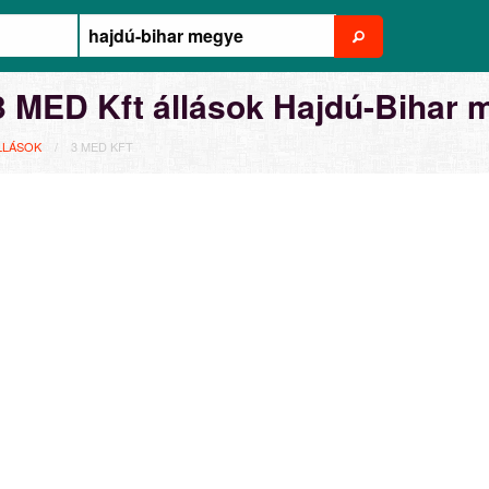
3 MED Kft állások Hajdú-Bihar 
LLÁSOK
3 MED KFT